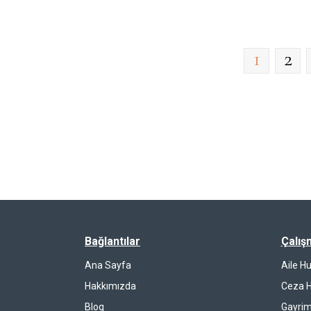
1
2
Bağlantılar
Çalış
Ana Sayfa
Aile H
Hakkımızda
Ceza 
Blog
Gayrim