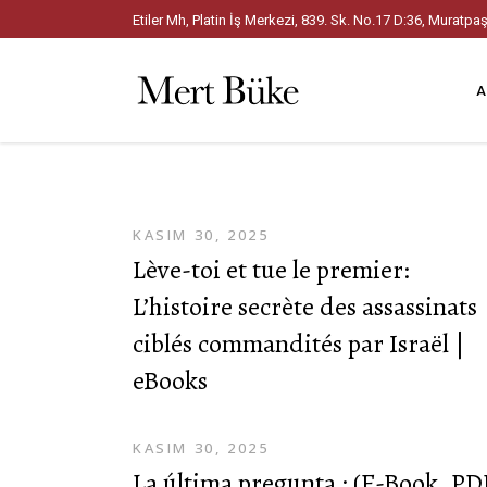
Etiler Mh, Platin İş Merkezi, 839. Sk. No.17 D:36, Mura
A
KASIM 30, 2025
Lève-toi et tue le premier:
L’histoire secrète des assassinats
ciblés commandités par Israël |
eBooks
KASIM 30, 2025
La última pregunta : (E-Book, PD