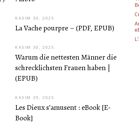
B
C
KASIM 30, 2025
A
La Vache pourpre – (PDF, EPUB)
e
L
KASIM 30, 2025
Warum die nettesten Männer die
schrecklichsten Frauen haben |
(EPUB)
KASIM 29, 2025
Les Dieux s’amusent : eBook [E-
Book]