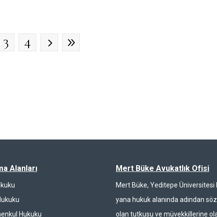
3
4
ma Alanları
Mert Büke Avukatlık Ofisi
ukuku
Mert Büke, Yeditepe Üniversites
Hukuku
yana hukuk alanında adından söz 
enkul Hukuku
olan tutkusu ve müvekkillerine ola