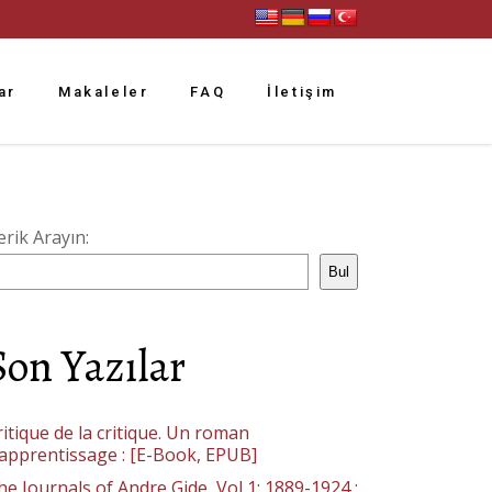
ar
Makaleler
FAQ
İletişim
erik Arayın:
Bul
Son Yazılar
ritique de la critique. Un roman
’apprentissage : [E-Book, EPUB]
he Journals of Andre Gide, Vol 1: 1889-1924 :