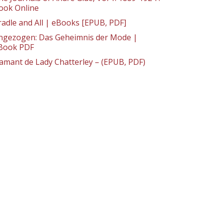
ook Online
radle and All | eBooks [EPUB, PDF]
ngezogen: Das Geheimnis der Mode |
Book PDF
’amant de Lady Chatterley – (EPUB, PDF)