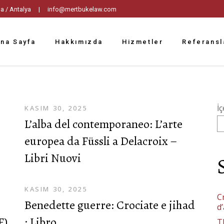
tpaşa / Antalya |
info@mertbukelaw.com
na Sayfa
Hakkımızda
Hizmetler
Referansl
İç
KASIM 30, 2025
L’alba del contemporaneo: L’arte
europea da Füssli a Delacroix –
Libri Nuovi
KASIM 30, 2025
C
Benedette guerre: Crociate e jihad
d
F)
: Libro
T