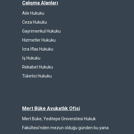
Çalışma Alanları
Aile Hukuku
Ceza Hukuku
Gayrimenkul Hukuku
Hizmetler Hukuku
İcra İflas Hukuku
İş Hukuku
Rekabet Hukuku
Tüketici Hukuku
Mert Büke Avukatlık Ofisi
Mert Büke, Yeditepe Üniversitesi Hukuk
Fakültesi’nden mezun olduğu günden bu yana