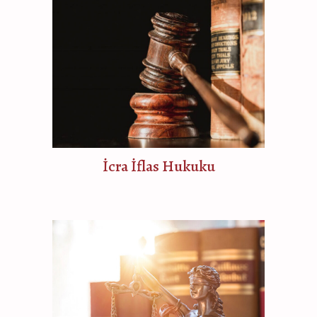
İcra İflas Hukuku