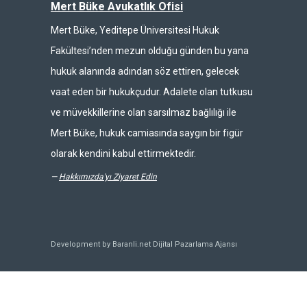
Mert Büke Avukatlık Ofisi
Mert Büke, Yeditepe Üniversitesi Hukuk
Fakültesi’nden mezun olduğu günden bu yana
hukuk alanında adından söz ettiren, gelecek
vaat eden bir hukukçudur. Adalete olan tutkusu
ve müvekkillerine olan sarsılmaz bağlılığı ile
Mert Büke, hukuk camiasında saygın bir figür
olarak kendini kabul ettirmektedir.
—
Hakkımızda'yı Ziyaret Edin
Development by Baranli.net
Dijital Pazarlama Ajansı