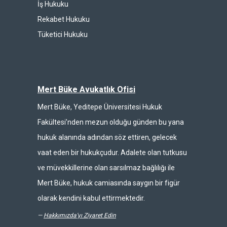
İş Hukuku
Rekabet Hukuku
Tüketici Hukuku
Mert Büke Avukatlık Ofisi
Mert Büke, Yeditepe Üniversitesi Hukuk
Fakültesi’nden mezun olduğu günden bu yana
hukuk alanında adından söz ettiren, gelecek
vaat eden bir hukukçudur. Adalete olan tutkusu
ve müvekkillerine olan sarsılmaz bağlılığı ile
Mert Büke, hukuk camiasında saygın bir figür
olarak kendini kabul ettirmektedir.
—
Hakkımızda'yı Ziyaret Edin