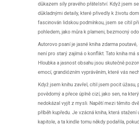
důkazem síly pravého přátelství. Když jsem se
důkladnými detaily, které přivedly k životu do
fascinován lidskou podmínkou, jsem se cítil p
pohledem, jako můra k plameni, bezmocný od
Autorovo psaní je jasné kniha zdarma poutavé,
není pro starý zajímá o konflikt. Tato kniha má s
Hloubka a jasnost obsahu jsou skutečně pozoru
emocí, grandiózním vyprávěním, které vás nech
Když jsem knihu zavřel, cítil jsem pocit úžasu,
povědomý a přece úplně cizí, jako sen, na kte
nedokázal vyjít z mysli. Napětí mezi těmito dv
příběh kupředu. Je vzácná kniha, která stažení 
kapitole, a ta kindle tomu někdy podařila, poku