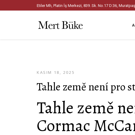
Etiler Mh, Platin İş Merkezi, 839. Sk. No.17 D:36, Mura
A
KASIM 18, 2025
Tahle země není pro s
Tahle země nen
Cormac McCa