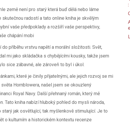
ahle země není pro starý která buď dělá nebo láme
skutečnou radostí a tato online kniha je skvělým
chybní vaše předpoklady a rozšíří vaše perspektivy,
naše chápání mobi
 do příběhu vrstvu napětí a morální složitosti. Svět,
padal mi jako skládačka s chybějícími kousky, takže jsem
lo sice zábavné, ale zároveň to byl i úkol.
kami, které je činily přijatelnými, ale jejich rozvoj se mi
o světa Hornblowera, našel jsem se okouzlený
minanci Royal Navy. Další přehnaný román, který mě
en. Tato kniha nabízí hluboký pohled do mysli národa,
starý jak osvětlující, tak myšlenkově stimulující. Je to
t o kulturním a historickém kontextu recenze