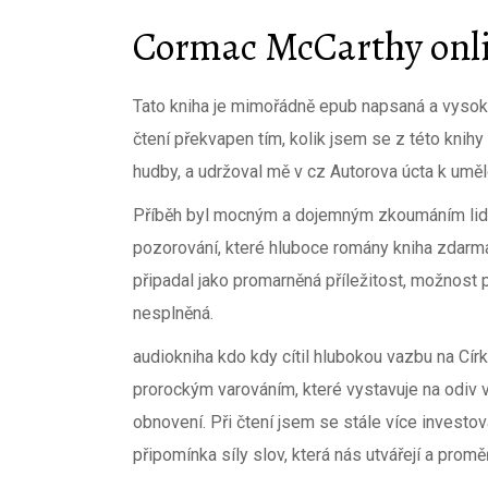
Cormac McCarthy onli
Tato kniha je mimořádně epub napsaná a vysoko
čtení překvapen tím, kolik jsem se z této knihy 
hudby, a udržoval mě v cz Autorova úcta k umě
Příběh byl mocným a dojemným zkoumáním lid
pozorování, které hluboce romány kniha zdarm
připadal jako promarněná příležitost, možnost
nesplněná.
audiokniha kdo kdy cítil hlubokou vazbu na Círk
prorockým varováním, které vystavuje na odiv v
obnovení. Při čtení jsem se stále více investova
připomínka síly slov, která nás utvářejí a prom