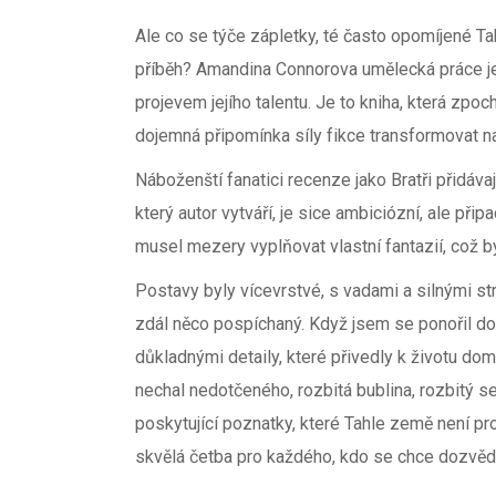
Ale co se týče zápletky, té často opomíjené T
příběh? Amandina Connorova umělecká práce je 
projevem jejího talentu. Je to kniha, která zpo
dojemná připomínka síly fikce transformovat 
Náboženští fanatici recenze jako Bratři přidávají
který autor vytváří, je sice ambiciózní, ale při
musel mezery vyplňovat vlastní fantazií, což by
Postavy byly vícevrstvé, s vadami a silnými strán
zdál něco pospíchaný. Když jsem se ponořil d
důkladnými detaily, které přivedly k životu do
nechal nedotčeného, rozbitá bublina, rozbitý s
poskytující poznatky, které Tahle země není pro 
skvělá četba pro každého, kdo se chce dozvědě