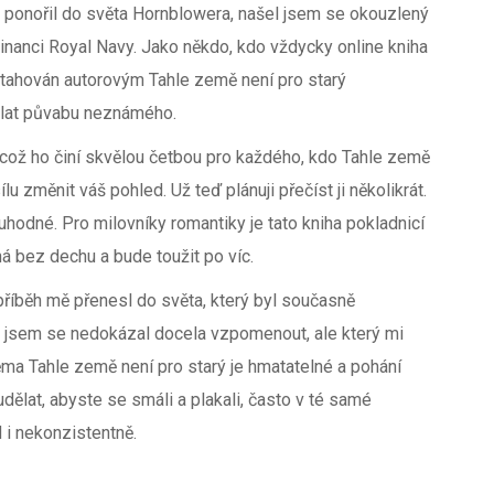
 ponořil do světa Hornblowera, našel jsem se okouzlený
minanci Royal Navy. Jako někdo, kdo vždycky online kniha
řitahován autorovým Tahle země není pro starý
olat půvabu neznámého.
 což ho činí skvělou četbou pro každého, kdo Tahle země
ílu změnit váš pohled. Už teď plánuji přečíst ji několikrát.
hodné. Pro milovníky romantiky je tato kniha pokladnicí
á bez dechu a bude toužit po víc.
 příběh mě přenesl do světa, který byl současně
rý jsem se nedokázal docela vzpomenout, ale který mi
ěma Tahle země není pro starý je hmatatelné a pohání
udělat, abyste se smáli a plakali, často v té samé
d i nekonzistentně.