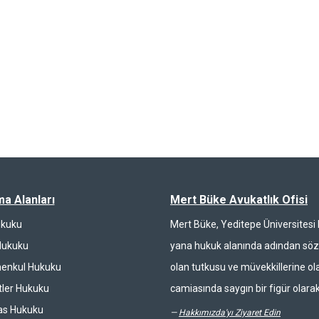
ma Alanları
Mert Büke Avukatlık Ofisi
ukuku
Mert Büke, Yeditepe Üniversites
Hukuku
yana hukuk alanında adından söz 
enkul Hukuku
olan tutkusu ve müvekkillerine ola
ler Hukuku
camiasında saygın bir figür olarak
las Hukuku
—
Hakkımızda'yı Ziyaret Edin