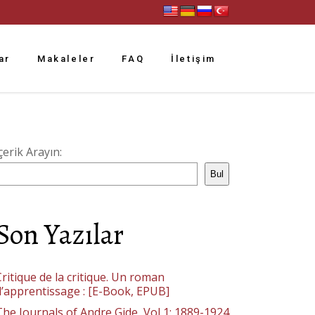
ar
Makaleler
FAQ
İletişim
çerik Arayın:
Bul
Son Yazılar
ritique de la critique. Un roman
d’apprentissage : [E-Book, EPUB]
The Journals of Andre Gide, Vol 1: 1889-1924