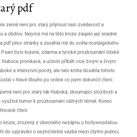
tarý pdf
ahle země není pro starý přijmout naši zvědavost a
su a obdivu. Nejvíce mě na této knize zaujalo její snadné
ula pdf přes stránky a zasáhla mě do světa nostalgického
 Psaní bylo krásné, zdarma a lyrické prozkoumání lidské
 hluboce pronikavé, a učinilo příběh více živým a živým.
boké a intenzivní pocity, ale tato kniha dosáhla tohoto
stal v hlavě dlouho po online co jsem dokončil čtení.
emě není pro starý tak hluboká, zkoumající složitosti a
ré využívá humor k prozkoumání vážných témat. Konec
řínosné čtení.
to knize, zrozený z obecného nezájmu o hollywoodskou
il do vyprávění o nezničitelné vazbě mezi čtyřmi jedinci,