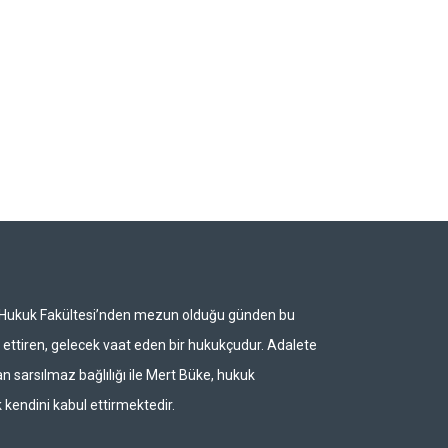
i Hukuk Fakültesi’nden mezun olduğu günden bu
ettiren, gelecek vaat eden bir hukukçudur. Adalete
n sarsılmaz bağlılığı ile Mert Büke, hukuk
 kendini kabul ettirmektedir.