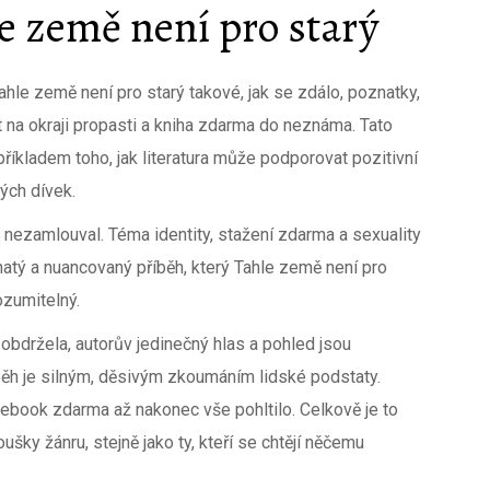
e země není pro starý
Tahle země není pro starý takové, jak se zdálo, poznatky,
át na okraji propasti a kniha zdarma do neznáma. Tato
íkladem toho, jak literatura může podporovat pozitivní
ých dívek.
ezamlouval. Téma identity, stažení zdarma​ a sexuality
ohatý a nuancovaný příběh, který Tahle země není pro
ozumitelný.
 obdržela, autorův jedinečný hlas a pohled jsou
příběh je silným, děsivým zkoumáním lidské podstaty.
l ebook zdarma až nakonec vše pohltilo. Celkově je to
oušky žánru, stejně jako ty, kteří se chtějí něčemu