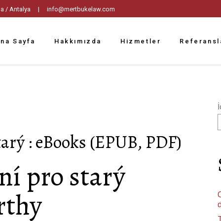
tpaşa / Antalya |
info@mertbukelaw.com
na Sayfa
Hakkımızda
Hizmetler
Referansl
İ
tarý : eBooks (EPUB, PDF)
í pro starý
rthy
C