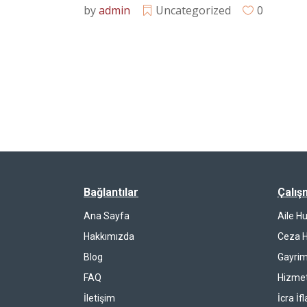
by
admin
Uncategorized
0
Bağlantılar
Çalış
Ana Sayfa
Aile H
Hakkımızda
Ceza 
Blog
Gayrim
FAQ
Hizmet
İletişim
İcra İf