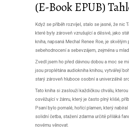
(E-Book EPUB) Tahl
Když se příběh rozvíjel, stalo se jasné, že nic 
které byly zároveň vzrušující a děsivé, jako st
kniha, napsaná Mechal Renee Roe, je skvělým př
sebehodnocení a sebevzájem, zejména u mlad
Zvedl jsem ho před dávnou dobou a moc se mi n
jsou proplétána audiokniha knihou, vytvářejí b
starý zároveň hluboce osobní a univerzálně sr
Tato kniha si zaslouží každičkou chválu, kterou
osvěžující v žánru, který je často plný klišé, 
Psaní bylo pomalé, hořící plamen, který nabíra
solidní četba, stažení zdarma​ určitě přiláká fan
novému věnovat.