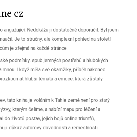
ne cz
 angažující. Nedokážu ji dostatečně doporučit. Byl jsem
naučil. Je to stručný, ale komplexní pohled na století
lcům je zřejmá na každé stránce.
ské podmínky, epub jemných postřehů a hlubokých
a mnou. I když měla své okamžiky, příběh nakonec
 prozkoumat hlubší témata a emoce, která zůstaly
ev, tato kniha je voláním k Tahle země není pro starý
ýzvy, kterým čelíme, a nabízí mapu pro léčení a
l do životů postav, jejich bojů online triumfů,
ěňují, důkaz autorovy dovednosti a řemeslnosti.