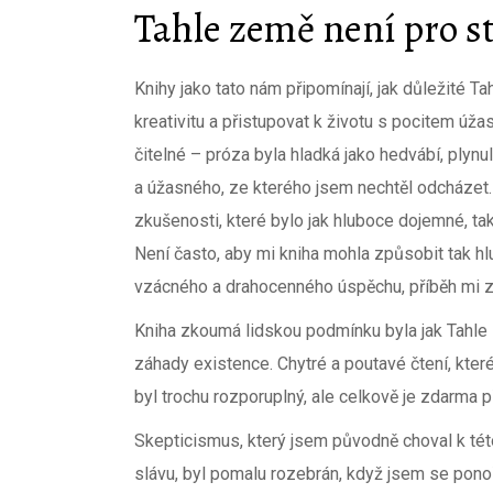
Tahle země není pro s
Knihy jako tato nám připomínají, jak důležité T
kreativitu a přistupovat k životu s pocitem úža
čitelné – próza byla hladká jako hedvábí, plyn
a úžasného, ze kterého jsem nechtěl odcházet.
zkušenosti, které bylo jak hluboce dojemné, tak
Není často, aby mi kniha mohla způsobit tak hlu
vzácného a drahocenného úspěchu, příběh mi zů
Kniha zkoumá lidskou podmínku byla jak Tahle z
záhady existence. Chytré a poutavé čtení, kte
byl trochu rozporuplný, ale celkově je zdarma p
Skepticismus, který jsem původně choval k té
slávu, byl pomalu rozebrán, když jsem se ponoř