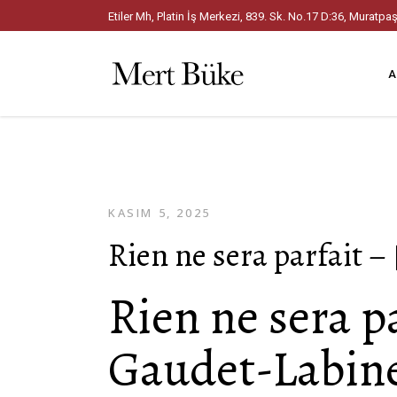
Etiler Mh, Platin İş Merkezi, 839. Sk. No.17 D:36, Mura
A
KASIM 5, 2025
Rien ne sera parfait –
Rien ne sera pa
Gaudet-Labin