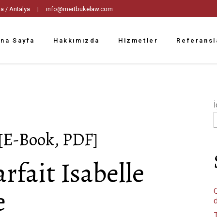
tpaşa / Antalya |
info@mertbukelaw.com
na Sayfa
Hakkımızda
Hizmetler
Referansl
İ
 [E-Book, PDF]
rfait Isabelle
e
C