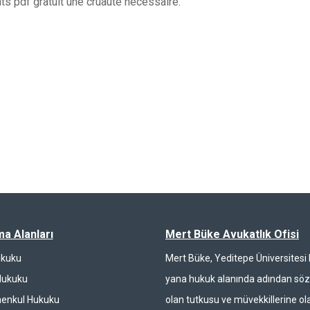
ts pdf gratuit une cruauté nécessaire.
ma Alanları
Mert Büke Avukatlık Ofisi
ukuku
Mert Büke, Yeditepe Üniversites
Hukuku
yana hukuk alanında adından söz 
enkul Hukuku
olan tutkusu ve müvekkillerine ola