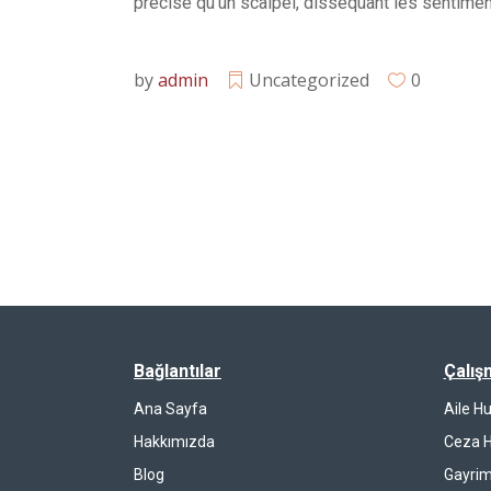
précise qu’un scalpel, disséquant les sentimen
by
admin
Uncategorized
0
Bağlantılar
Çalış
Ana Sayfa
Aile H
Hakkımızda
Ceza 
Blog
Gayrim