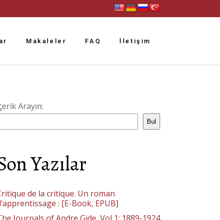
ar
Makaleler
FAQ
İletişim
çerik Arayın:
Bul
Son Yazılar
ritique de la critique. Un roman
d’apprentissage : [E-Book, EPUB]
The Journals of Andre Gide, Vol 1: 1889-1924