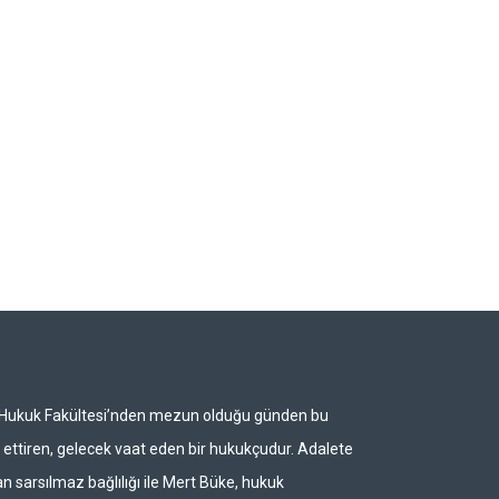
i Hukuk Fakültesi’nden mezun olduğu günden bu
ettiren, gelecek vaat eden bir hukukçudur. Adalete
n sarsılmaz bağlılığı ile Mert Büke, hukuk