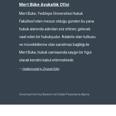
Mert Büke Avukatlık Ofisi
Mert Büke, Yeditepe Üniversitesi Hukuk
Fakültesi’nden mezun olduğu günden bu yana
hukuk alanında adından söz ettiren, gelecek
vaat eden bir hukukçudur. Adalete olan tutkusu
ve müvekkillerine olan sarsılmaz bağlılığı ile
Mert Büke, hukuk camiasında saygın bir figür
olarak kendini kabul ettirmektedir.
—
Hakkımızda'yı Ziyaret Edin
Development by Baranli.net
Dijital Pazarlama Ajansı