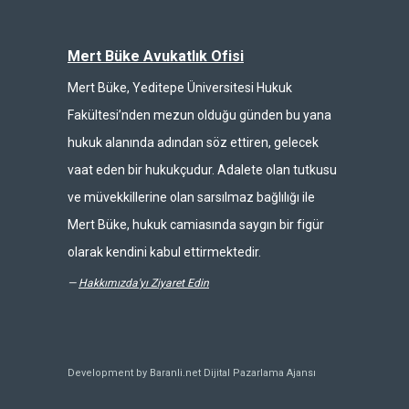
Mert Büke Avukatlık Ofisi
Mert Büke, Yeditepe Üniversitesi Hukuk
Fakültesi’nden mezun olduğu günden bu yana
hukuk alanında adından söz ettiren, gelecek
vaat eden bir hukukçudur. Adalete olan tutkusu
ve müvekkillerine olan sarsılmaz bağlılığı ile
Mert Büke, hukuk camiasında saygın bir figür
olarak kendini kabul ettirmektedir.
—
Hakkımızda'yı Ziyaret Edin
Development by Baranli.net
Dijital Pazarlama Ajansı