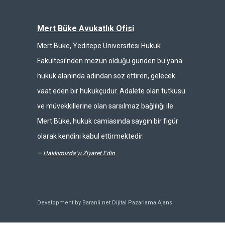
Mert Büke Avukatlık Ofisi
Mert Büke, Yeditepe Üniversitesi Hukuk
Fakültesi’nden mezun olduğu günden bu yana
hukuk alanında adından söz ettiren, gelecek
vaat eden bir hukukçudur. Adalete olan tutkusu
ve müvekkillerine olan sarsılmaz bağlılığı ile
Mert Büke, hukuk camiasında saygın bir figür
olarak kendini kabul ettirmektedir.
—
Hakkımızda'yı Ziyaret Edin
Development by Baranli.net
Dijital Pazarlama Ajansı