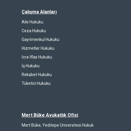
Çalışma Alanları
Aile Hukuku
Ceza Hukuku
Gayrimenkul Hukuku
Hizmetler Hukuku
İcra İflas Hukuku
İş Hukuku
Rekabet Hukuku
Tüketici Hukuku
Mert Büke Avukatlık Ofisi
Mert Büke, Yeditepe Üniversitesi Hukuk