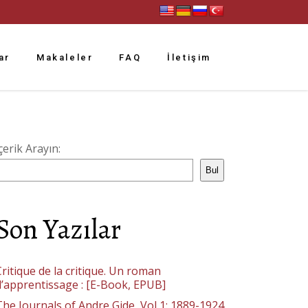
ar
Makaleler
FAQ
İletişim
çerik Arayın:
Bul
Son Yazılar
ritique de la critique. Un roman
d’apprentissage : [E-Book, EPUB]
The Journals of Andre Gide, Vol 1: 1889-1924