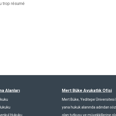
u trop résumé
ma Alanları
Mert Büke Avukatlık Ofisi
ukuku
Mert Büke, Yeditepe Üniversites
Hukuku
yana hukuk alanında adından söz 
enkul Hukuku
olan tutkusu ve müvekkillerine ola