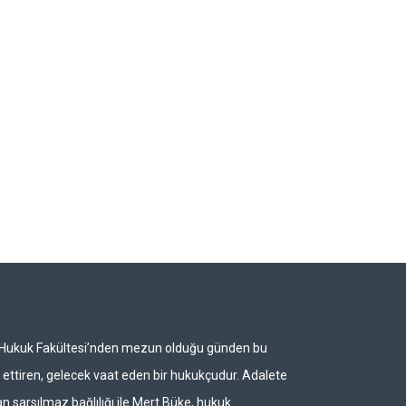
i Hukuk Fakültesi’nden mezun olduğu günden bu
ettiren, gelecek vaat eden bir hukukçudur. Adalete
n sarsılmaz bağlılığı ile Mert Büke, hukuk