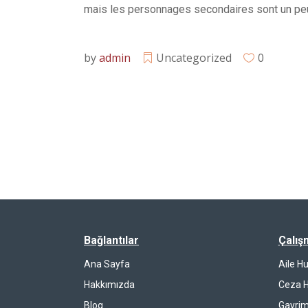
mais les personnages secondaires sont un pe
by
admin
Uncategorized
0
Bağlantılar
Çalış
Ana Sayfa
Aile H
Hakkımızda
Ceza 
Blog
Gayrim