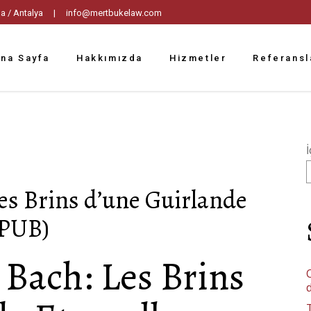
tpaşa / Antalya |
info@mertbukelaw.com
na Sayfa
Hakkımızda
Hizmetler
Referansl
İ
Les Brins d’une Guirlande
EPUB)
 Bach: Les Brins
C