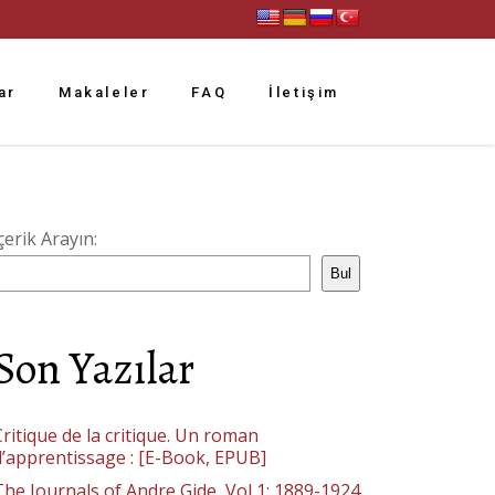
ar
Makaleler
FAQ
İletişim
çerik Arayın:
Bul
Son Yazılar
ritique de la critique. Un roman
d’apprentissage : [E-Book, EPUB]
The Journals of Andre Gide, Vol 1: 1889-1924