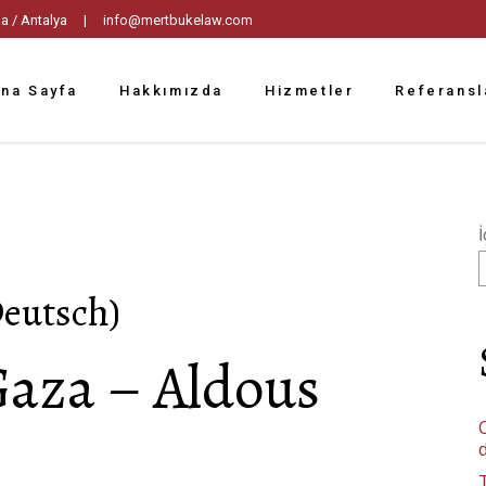
tpaşa / Antalya |
info@mertbukelaw.com
na Sayfa
Hakkımızda
Hizmetler
Referansl
İ
Deutsch)
Gaza – Aldous
C