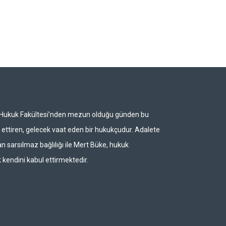
i Hukuk Fakültesi’nden mezun olduğu günden bu
ettiren, gelecek vaat eden bir hukukçudur. Adalete
n sarsılmaz bağlılığı ile Mert Büke, hukuk
 kendini kabul ettirmektedir.