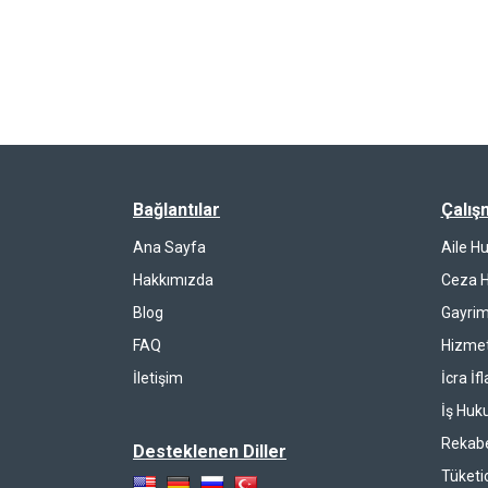
Bağlantılar
Çalış
Ana Sayfa
Aile H
Hakkımızda
Ceza 
Blog
Gayrim
FAQ
Hizmet
İletişim
İcra İf
İş Huk
Rekab
Desteklenen Diller
Tüketi