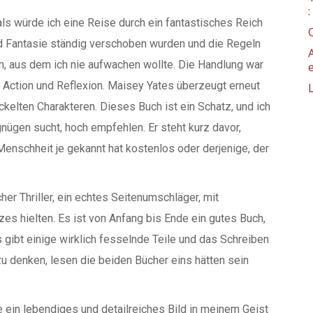
, als würde ich eine Reise durch ein fantastisches Reich
nd Fantasie ständig verschoben wurden und die Regeln
um, aus dem ich nie aufwachen wollte. Die Handlung war
s Action und Reflexion. Maisey Yates überzeugt erneut
kelten Charakteren. Dieses Buch ist ein Schatz, und ich
ügen sucht, hoch empfehlen. Er steht kurz davor,
enschheit je gekannt hat kostenlos oder derjenige, der
her Thriller, ein echtes Seitenumschläger, mit
es hielten. Es ist von Anfang bis Ende ein gutes Buch,
 gibt einige wirklich fesselnde Teile und das Schreiben
zu denken, lesen die beiden Bücher eins hätten sein
e ein lebendiges und detailreiches Bild in meinem Geist