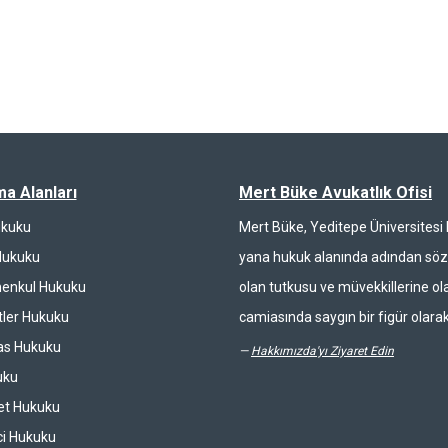
ma Alanları
Mert Büke Avukatlık Ofisi
ukuku
Mert Büke, Yeditepe Üniversites
Hukuku
yana hukuk alanında adından söz 
enkul Hukuku
olan tutkusu ve müvekkillerine ola
ler Hukuku
camiasında saygın bir figür olarak
las Hukuku
—
Hakkımızda'yı Ziyaret Edin
uku
et Hukuku
ci Hukuku