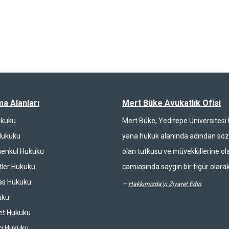
ma Alanları
Mert Büke Avukatlık Ofisi
ukuku
Mert Büke, Yeditepe Üniversites
Hukuku
yana hukuk alanında adından söz 
enkul Hukuku
olan tutkusu ve müvekkillerine ola
ler Hukuku
camiasında saygın bir figür olarak
las Hukuku
—
Hakkımızda'yı Ziyaret Edin
uku
et Hukuku
ci Hukuku