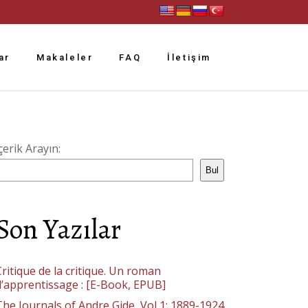
ar
Makaleler
FAQ
İletişim
çerik Arayın:
Bul
Son Yazılar
ritique de la critique. Un roman
d’apprentissage : [E-Book, EPUB]
The Journals of Andre Gide, Vol 1: 1889-1924