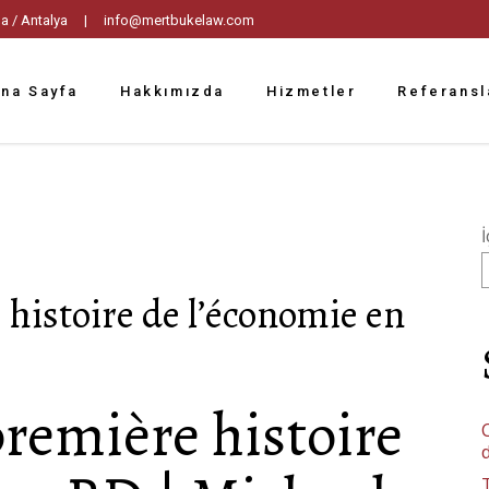
tpaşa / Antalya |
info@mertbukelaw.com
na Sayfa
Hakkımızda
Hizmetler
Referansl
İ
 histoire de l’économie en
remière histoire
C