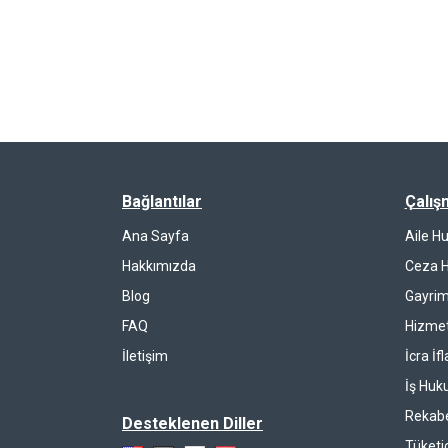
Bağlantılar
Çalış
Ana Sayfa
Aile H
Hakkımızda
Ceza 
Blog
Gayrim
FAQ
Hizmet
İletişim
İcra İf
İş Huk
Rekab
Desteklenen Diller
Tüketi