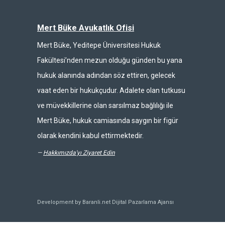
Mert Büke Avukatlık Ofisi
Mert Büke, Yeditepe Üniversitesi Hukuk
Fakültesi’nden mezun olduğu günden bu yana
hukuk alanında adından söz ettiren, gelecek
vaat eden bir hukukçudur. Adalete olan tutkusu
ve müvekkillerine olan sarsılmaz bağlılığı ile
Mert Büke, hukuk camiasında saygın bir figür
olarak kendini kabul ettirmektedir.
—
Hakkımızda'yı Ziyaret Edin
Development by Baranli.net
Dijital Pazarlama Ajansı