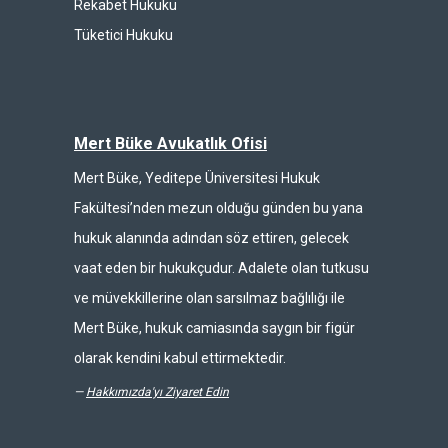
Rekabet Hukuku
Tüketici Hukuku
Mert Büke Avukatlık Ofisi
Mert Büke, Yeditepe Üniversitesi Hukuk
Fakültesi’nden mezun olduğu günden bu yana
hukuk alanında adından söz ettiren, gelecek
vaat eden bir hukukçudur. Adalete olan tutkusu
ve müvekkillerine olan sarsılmaz bağlılığı ile
Mert Büke, hukuk camiasında saygın bir figür
olarak kendini kabul ettirmektedir.
—
Hakkımızda'yı Ziyaret Edin