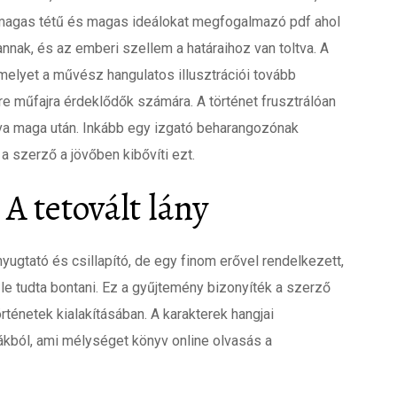
agas tétű és magas ideálokat megfogalmazó pdf ahol
vannak, és az emberi szellem a határaihoz van toltva. A
elyet a művész hangulatos illusztrációi tovább
 műfajra érdeklődők számára. A történet frusztrálóan
yva maga után. Inkább egy izgató beharangozónak
a szerző a jövőben kibővíti ezt.
A tetovált lány
yugtató és csillapító, de egy finom erővel rendelkezett,
e tudta bontani. Ez a gyűjtemény bizonyíték a szerző
énetek kialakításában. A karakterek hangjai
ákból, ami mélységet könyv online olvasás a