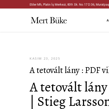
Etiler Mh, Platin İş Merkezi, 839. Sk. No.17 D:36, Mura
A
KASIM 23, 2025
A tetovált lány : PDF v
A tetovált lán
| Stieg Larsso