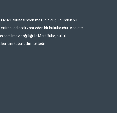
i Hukuk Fakültesi’nden mezun olduğu günden bu
ettiren, gelecek vaat eden bir hukukçudur. Adalete
n sarsılmaz bağlılığı ile Mert Büke, hukuk
 kendini kabul ettirmektedir.