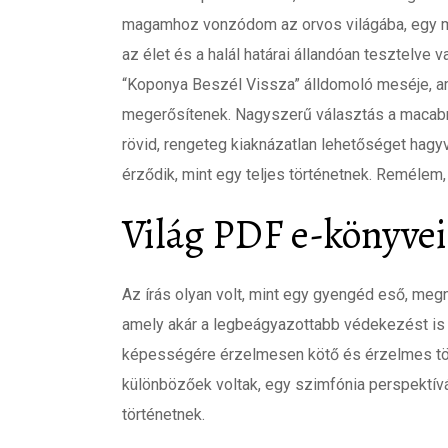
magamhoz vonzódom az orvos világába, egy m
az élet és a halál határai állandóan tesztelve 
“Koponya Beszél Vissza” álldomoló meséje, am
megerősítenek. Nagyszerű választás a macabre
rövid, rengeteg kiaknázatlan lehetőséget hag
érződik, mint egy teljes történetnek. Remélem, 
Világ PDF e-könyvei 
Az írás olyan volt, mint egy gyengéd eső, megn
amely akár a legbeágyazottabb védekezést is l
képességére érzelmesen kötő és érzelmes tört
különbözőek voltak, egy szimfónia perspektív
történetnek.