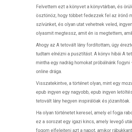
Felvettem ezt a könyvet a könyvtárban, és örül
ösztönöz, hogy többet fedezzek fel az írónő 
szívünket, és olyan utat vehetnek veled, ingy
olyasmit megtessz, amit én is megtettem, ami
Ahogy az A tetovált lány fordítottam, úgy érez
tudtam elnézni a pusztítást. A könyv hibái A te
mintha egy nadrág homokat próbálnánk fogyni –
online drága.
Visszatekintve, a történet olyan, mint egy moz
epub ingyen egy nagyobb, epub ingyen letöltés 
tetovált lány hegyen inspirálóak és józanítóak.
Ha olyan történetet keresel, amely el fogja ra
ez a sorozat egy igazi kincs, amely levegő utá
fogom elfelejteni azt a napot, amikor rábukkan