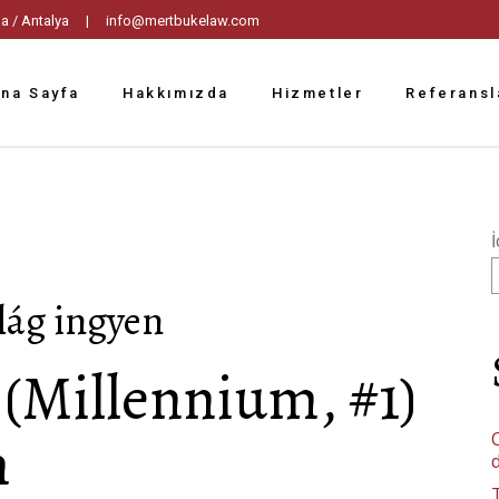
tpaşa / Antalya |
info@mertbukelaw.com
na Sayfa
Hakkımızda
Hizmetler
Referansl
İ
ilág ingyen
y (Millennium, #1)
n
C