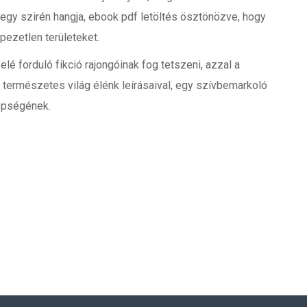
egy szirén hangja, ebook pdf letöltés ösztönözve, hogy
pezetlen területeket.
lé forduló fikció rajongóinak fog tetszeni, azzal a
a természetes világ élénk leírásaival, egy szívbemarkoló
épségének.