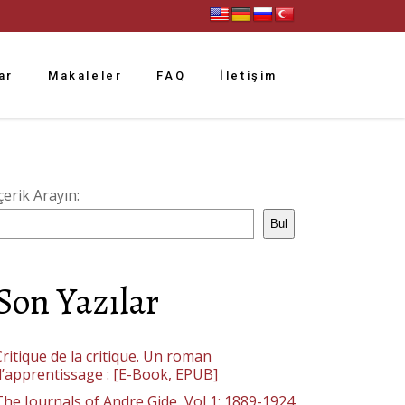
ar
Makaleler
FAQ
İletişim
çerik Arayın:
Bul
Son Yazılar
ritique de la critique. Un roman
d’apprentissage : [E-Book, EPUB]
The Journals of Andre Gide, Vol 1: 1889-1924