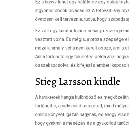
Ez a könyv lehet egy rejtély, de egy dolog bizto
ingyenes ebook olvasás ez A tetovált lány ol
óvatosan kell terveznie, tudva, hogy szabadság
Ez volt egy kurátor tojása, néhány része igazá
vesztett volna. És mégis, a próza szépsége ell
mozaik, amely soha nem került össze, ami a ol
Anna története egy tökéletes példa arra, hogy
összekapcsolva, és kifejezi a emberi kapcsol
Stieg Larsson kindle
A karakterek hangja különböző és megközelíth
történetbe, amely mind összetett, mind mélyen 
online könyvet igazán nagynak, és ahogy vis
hogy gyakran a mesézés és a gyakorlati taná