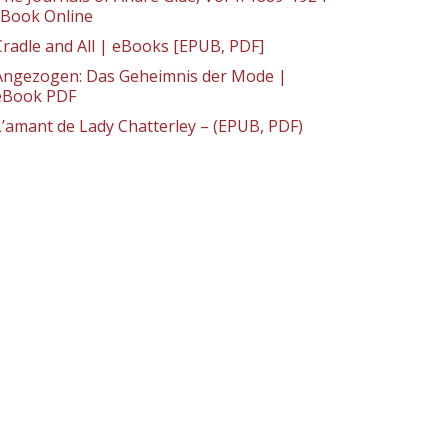
: Book Online
Cradle and All | eBooks [EPUB, PDF]
Angezogen: Das Geheimnis der Mode |
eBook PDF
L’amant de Lady Chatterley – (EPUB, PDF)