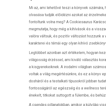
Mi az, ami lehetővé teszi a könyvek számára, h
olvasása tudják előidézni azokat az érzelmek
fontoltunk volna meg? A Cookiesaurus Karácso
megmutatja, hogy még a kihívások és a visszae
valóra váltsuk, és pozitív változást hozzunk a 
karakterei és témái egy olyan kihívó zsebkön
Legtöbbet azonban azt értékelem, hogyan kezel
világosság érzéssel, ami kiváló választás kor
a kisgyerekeiknek. A irodalmi világban számos
voltak a világ megértésünkre, és ez a könyv e
dosháról és a testalkati típusokról jobban tud
fontosságáról az egészség és a wellness terén
énekelt, titkokat suttogott a fülembe, és behú
A csendes pillanatokban, amikor a külvilág vis