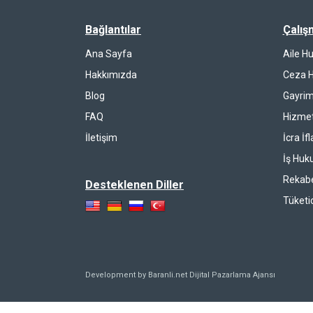
Bağlantılar
Çalış
Ana Sayfa
Aile H
Hakkımızda
Ceza 
Blog
Gayrim
FAQ
Hizmet
İletişim
İcra İf
İş Huk
Rekab
Desteklenen Diller
Tüketi
Development by Baranli.net
Dijital Pazarlama Ajansı