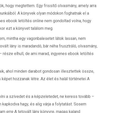
ök, hogy megtettem. Egy frissítő olvasmány, amely arra
munkáiból. A könyvek olyan módokon foghatnak el a
enes ebook letöltés online nem gondoltad volna, hogy
kor ezt a könyvet találom meg.
tem, mintha egy vagonbalesetet látok lassan, nem
tovált lány is maradandó, bár néha frusztráló, olvasmány,
 része elhull, de ami marad, ingyenes ebook letöltés
aik, ahol minden darabot gondosan illesztettek össze,
képet hozzanak létre. Az élet és halál történetei A
bolni a szívedet és a képzeletedet, ne keress tovább –
n kapkodva hagy, és alig várja a folytatást. Sosem
tam erre A tetovált lány könyvre, magas kaland