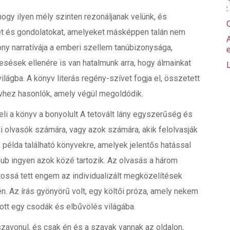
ogy ilyen mély szinten rezonáljanak velünk, és
et és gondolatokat, amelyeket másképpen talán nem
ny narratívája a emberi szellem tanúbizonysága,
sések ellenére is van hatalmunk arra, hogy álmainkat
világba. A könyv literás regény-szívet fogja el, összetett
yvhez hasonlók, amely végül megoldódik.
i a könyv a bonyolult A tetovált lány egyszerűség és
ai olvasók számára, vagy azok számára, akik felolvasják
 példa található könyvekre, amelyek jelentős hatással
pub ingyen azok közé tartozik. Az olvasás a három
atossá tett engem az individualizált megközelítések
. Az írás gyönyörű volt, egy költői próza, amely nekem
zott egy csodák és elbűvölés világába.
szavonul, és csak én és a szavak vannak az oldalon,