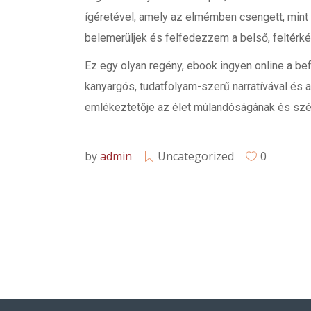
ígéretével, amely az elmémben csengett, mint 
belemerüljek és felfedezzem a belső, feltérké
Ez egy olyan regény, ebook ingyen online a befe
kanyargós, tudatfolyam-szerű narratívával és 
emlékeztetője az élet múlandóságának és sz
by
admin
Uncategorized
0