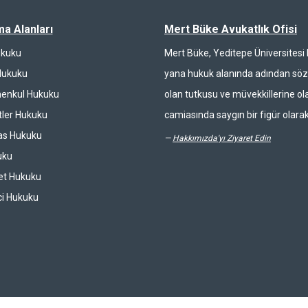
ma Alanları
Mert Büke Avukatlık Ofisi
ukuku
Mert Büke, Yeditepe Üniversites
Hukuku
yana hukuk alanında adından söz 
enkul Hukuku
olan tutkusu ve müvekkillerine ola
ler Hukuku
camiasında saygın bir figür olarak
las Hukuku
—
Hakkımızda'yı Ziyaret Edin
uku
et Hukuku
ci Hukuku