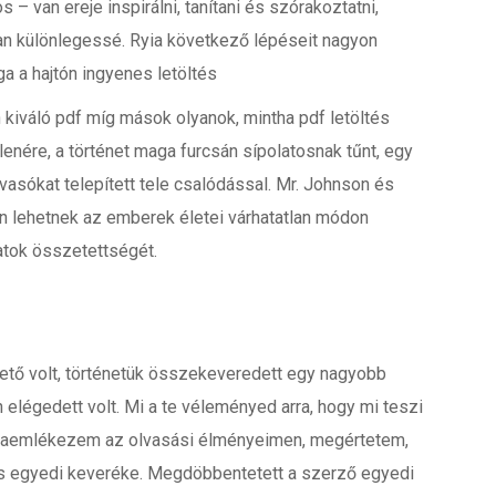
s – van ereje inspirálni, tanítani és szórakoztatni,
yan különlegessé. Ryia következő lépéseit nagyon
a a hajtón ingyenes letöltés
n kiváló pdf míg mások olyanok, mintha pdf letöltés
enére, a történet maga furcsán sípolatosnak tűnt, egy
vasókat telepített tele csalódással. Mr. Johnson és
an lehetnek az emberek életei várhatatlan módon
atok összetettségét.
ető volt, történetük összekeveredett egy nagyobb
elégedett volt. Mi a te véleményed arra, hogy mi teszi
szaemlékezem az olvasási élményeimen, megértetem,
cs egyedi keveréke. Megdöbbentetett a szerző egyedi