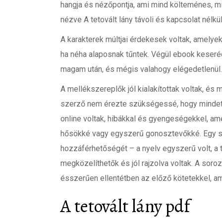
hangja és nézőpontja, ami mind költeménes, m
nézve A tetovált lány távoli és kapcsolat nélküli
A karakterek múltjai érdekesek voltak, amelye
ha néha alaposnak tűntek. Végül ebook keseré
magam után, és mégis valahogy elégedetlenül.
A mellékszereplők jól kialakítottak voltak, és
szerző nem érezte szükségessé, hogy mindet 
online voltak, hibákkal és gyengeségekkel, am
hősökké vagy egyszerű gonosztevőkké. Egy s
hozzáférhetőségét – a nyelv egyszerű volt, a 
megközelíthetők és jól rajzolva voltak. A soro
ésszerűen ellentétben az előző kötetekkel, am
A tetovált lány pdf