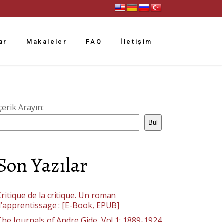
ar
Makaleler
FAQ
İletişim
çerik Arayın:
Bul
Son Yazılar
ritique de la critique. Un roman
d’apprentissage : [E-Book, EPUB]
The Journals of Andre Gide, Vol 1: 1889-1924