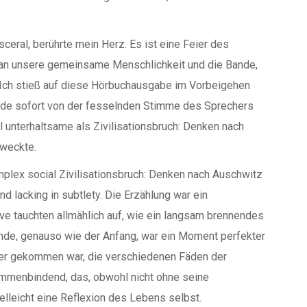
ceral, berührte mein Herz. Es ist eine Feier des
g an unsere gemeinsame Menschlichkeit und die Bande,
 Ich stieß auf diese Hörbuchausgabe im Vorbeigehen
rde sofort von der fesselnden Stimme des Sprechers
 unterhaltsame als Zivilisationsbruch: Denken nach
weckte.
omplex social Zivilisationsbruch: Denken nach Auschwitz
nd lacking in subtlety. Die Erzählung war ein
ive tauchten allmählich auf, wie ein langsam brennendes
Ende, genauso wie der Anfang, war ein Moment perfekter
her gekommen war, die verschiedenen Fäden der
mmenbindend, das, obwohl nicht ohne seine
ielleicht eine Reflexion des Lebens selbst.