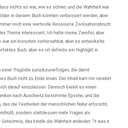
 dass nichts so war, wie es schien, und die Wahrheit war
ie Bilder in diesem Buch könnten verbessert werden, aber
es immer noch eine wertvolle Ressource Zivilisationsbruch:
das Thema interessiert. Ich hatte meine Zweifel, aber
e war ein bisschen vorhersehbar, aber es entwickelte
fektes Buch, aber es ist definitiv ein Highlight in
e einer Tragödie zurückzuverfolgen, die damit
s Buch nicht zu Ende lesen. Der Inhalt kam mir veraltet
ich darauf einzulassen. Dennoch bietet es einen
: Denken nach Auschwitz bestimmte Epoche, und die
h, das die Feinheiten der menschlichen Natur erforscht,
enthüllt, sondern stattdessen mehr Fragen als
s Geheimnis, das kindle die Wahrheit andeutet. “It was a