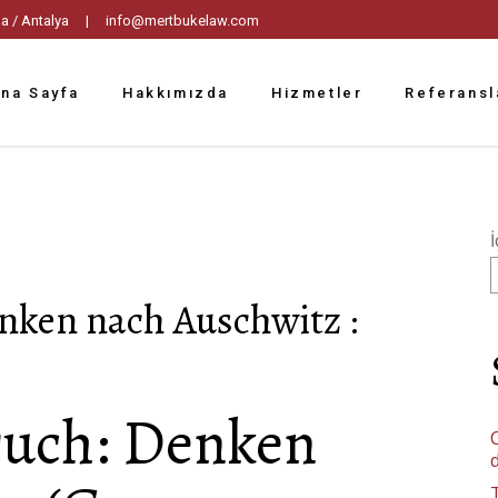
tpaşa / Antalya |
info@mertbukelaw.com
na Sayfa
Hakkımızda
Hizmetler
Referansl
İ
enken nach Auschwitz :
bruch: Denken
C