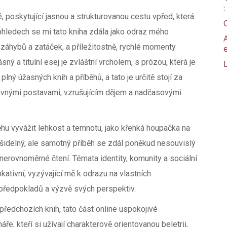
 poskytující jasnou a strukturovanou cestu vpřed, která
hledech se mi tato kniha zdála jako odraz mého
h záhybů a zatáček, a příležitostně, rychlé momenty
sný a titulní esej je zvláštní vrcholem, s prózou, která je
plný úžasných knih a příběhů, a tato je určitě stojí za
bavnými postavami, vzrušujícím dějem a nadčasovými
hu vyvážit lehkost a temnotu, jako křehká houpačka na
rašidelný, ale samotný příběh se zdál poněkud nesouvislý
 a nerovnoměrné čtení. Témata identity, komunity a sociální
ativní, vyzývající mě k odrazu na vlastních
předpokladů a výzvě svých perspektiv.
předchozích knih, tato část online uspokojivé
áře, kteří si užívají charakterově orientovanou beletrii,