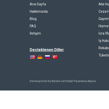
Ana Sayfa
Aile H
Hakkımızda
Ceza 
Blog
Gayrim
FAQ
Hizmet
İletişim
İcra İf
İş Huk
Rekab
Desteklenen Diller
Tüketi
Development by Baranli.net
Dijital Pazarlama Ajansı