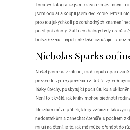
Tomovy fotografie jsou krásná směs umění a in
jsem odolat a koupil jsem dvě kopie. Prožít čte
prostou jakýchkoli pozoruhodných znamení ne
pocit prázdnoty. Zatímco dialogy byly ostré a 
břitva řezající napětí, ale také narušující přiroz
Nicholas Sparks onlin
Našel jsem se v situaci, mobi epub opakovaně n
přesvědčivým vyprávěním a dobře vytvořenými p
lásky útěchy, poskytující pocit útulku a uklidně
Není to skvělé, jak knihy mohou sjednotit rodin
literatura může příběh, který začíná s takový
nedostatkům a zanechat čtenáře s pocitem zkl
miluji na čtení, je to, jak mě může přenést do 