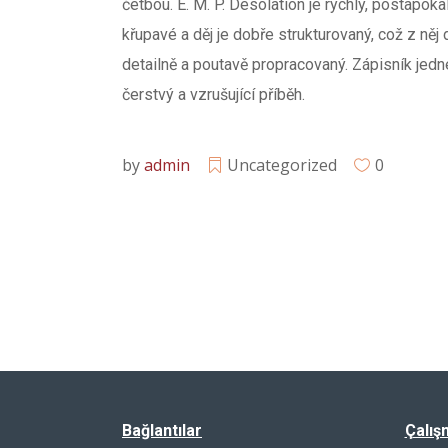
četbou. E. M. P. Desolation je rychlý, postapok
křupavé a děj je dobře strukturovaný, což z něj
detailně a poutavě propracovaný. Zápisník jedné
čerstvý a vzrušující příběh.
by
admin
Uncategorized
0
Bağlantılar
Çalış