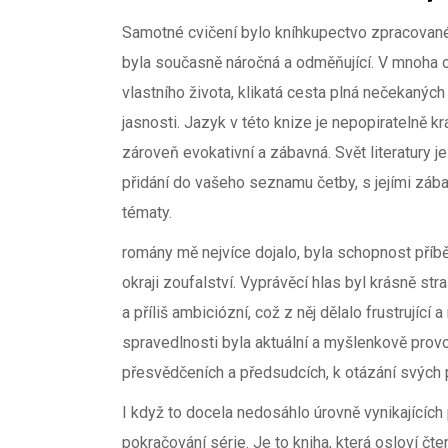
Samotné cvičení bylo kníhkupectvo zpracované,
byla současně náročná a odměňující. V mnoha o
vlastního života, klikatá cesta plná nečekanýc
jasnosti. Jazyk v této knize je nepopiratelně krá
zároveň evokativní a zábavná. Svět literatury je 
přidání do vašeho seznamu četby, s jejími zá
tématy.
romány mě nejvíce dojalo, byla schopnost příbě
okraji zoufalství. Vyprávěcí hlas byl krásně st
a příliš ambiciózní, což z něj dělalo frustrující
spravedlnosti byla aktuální a myšlenkově provok
přesvědčeních a předsudcích, k otázání svých 
I když to docela nedosáhlo úrovně vynikajících 
pokračování série. Je to kniha, která osloví čten