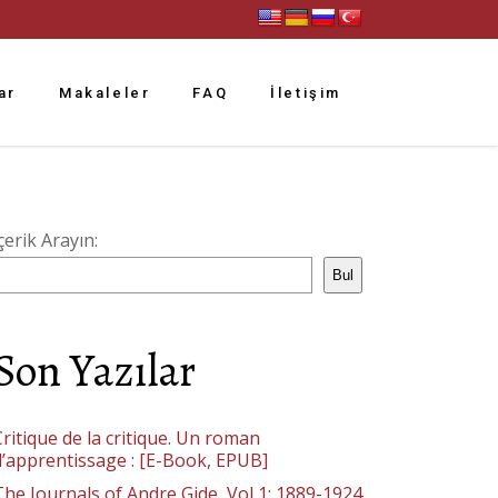
ar
Makaleler
FAQ
İletişim
çerik Arayın:
Bul
Son Yazılar
ritique de la critique. Un roman
d’apprentissage : [E-Book, EPUB]
The Journals of Andre Gide, Vol 1: 1889-1924