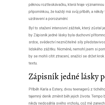
pěknou roztleskávačku, která hraje významnou r
připomínkou, že každý má svůj příběh, a někdy t
uzdravení a porozumění.
Byl to stažení intensivní zážitek, který zůstal 
by Zápisník jedné lásky byla duchovní přítomno
srdce, svědectví nezničitelné síly představiv
lidského zážitku. Nicméně, nemohl jsem si pomoci
by se mohli cítit ztracení, snažící se držet kr
textu.
Zápisník jedné lásky p
Příběh Karla a Estery, dvou teenagerů z tiché
tajemný deník změnit běh jejich života. Tempo 
nikdy nedosáhla svého vrcholu, což mě zanecha