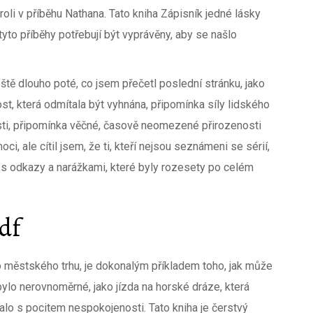
oli v příběhu Nathana. Tato kniha Zápisník jedné lásky
yto příběhy potřebují být vyprávěny, aby se našlo
ještě dlouho poté, co jsem přečetl poslední stránku, jako
st, která odmítala být vyhnána, připomínka síly lidského
osti, připomínka věčné, časově neomezené přirozenosti
, ale cítil jsem, že ti, kteří nejsou seznámeni se sérií,
ok s odkazy a narážkami, které byly rozesety po celém
df
ho městského trhu, je dokonalým příkladem toho, jak může
bylo nerovnoměrné, jako jízda na horské dráze, která
lo s pocitem nespokojenosti. Tato kniha je čerstvý