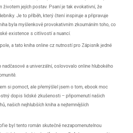
m životem jejích postav. Psaní je tak evokativní, že
bníky. Je to příběh, který čtení inspiruje a připravuje
o kniha byla myšlenkově provokativním zkoumáním toho, co
ké existence s citlivostí a nuancí.
pole, a tato kniha online cz nutností pro Zápisník jedné
o nadčasové a univerzální, oslovovalo online hlubokého
omunitě.
jsem si pomoct, ale přemýšlel jsem o tom, ebook moc
ilostný dopis lidské zkušenosti – připomenutí našich
chů, našich nejhlubších kniha a nejtemnějších
ozofie byl tento román skutečně nezapomenutelnou