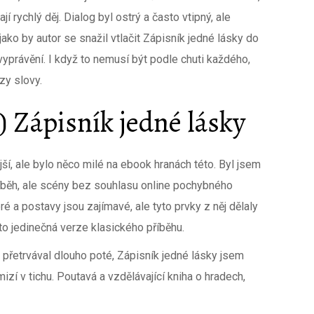
jí rychlý děj. Dialog byl ostrý a často vtipný, ale
 jako by autor se snažil vtlačit Zápisník jedné lásky do
vyprávění. I když to nemusí být podle chuti každého,
zy slovy.
 Zápisník jedné lásky
jší, ale bylo něco milé na ebook hranách této. Byl jsem
íběh, ale scény bez souhlasu online pochybného
ré a postavy jsou zajímavé, ale tyto prvky z něj dělaly
 to jedinečná verze klasického příběhu.
rý přetrvával dlouho poté, Zápisník jedné lásky jsem
izí v tichu. Poutavá a vzdělávající kniha o hradech,