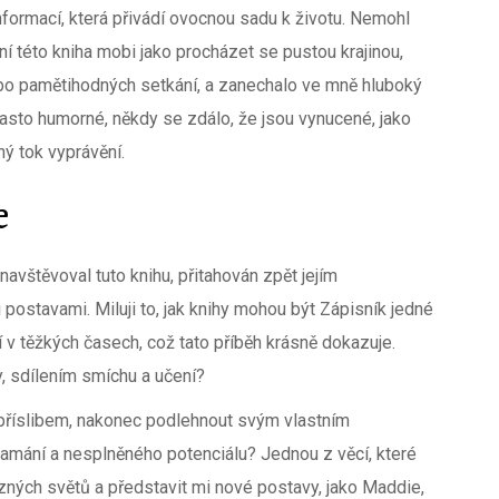
formací, která přivádí ovocnou sadu k životu. Nemohl
ní této kniha mobi jako procházet se pustou krajinou,
bo pamětihodných setkání, a zanechalo ve mně hluboký
často humorné, někdy se zdálo, že jsou vynucené, jako
ený tok vyprávění.
e
avštěvoval tuto knihu, přitahován zpět jejím
ostavami. Miluji to, jak knihy mohou být Zápisník jedné
ní v těžkých časech, což tato příběh krásně dokazuje.
y, sdílením smíchu a učení?
m příslibem, nakonec podlehnout svým vlastním
amání a nesplněného potenciálu? Jednou z věcí, které
různých světů a představit mi nové postavy, jako Maddie,