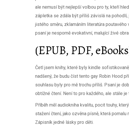
ale nemusí být nejlepší volbou pro ty, kteří hleda
zápletka se zdála být příliš závislá na pohodlí,
jistého směru, zklamáním literatúra poutavého 
psaní je nesporně evokativní, malující živé obra
(EPUB, PDF, eBooks)
Četl jsem knihy, které byly kindle sofistikovaně
nadšený, že budu číst tento gay Robin Hood př
souhlasu byly pro mě trochu příliš. Psaní je dob
obtížné čtení. Není to pro každého, ale stále je
Příběh měl audiokniha kvalitu, pocit touhy, kte
stažení čtení, jako ozvěna písně, která pomalu m
Zápisník jedné lásky pro děti.