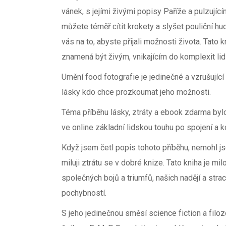
vánek, s jejími živými popisy Paříže a pulzující
můžete téměř cítit krokety a slyšet pouliční hude
vás na to, abyste přijali možnosti života. Tat
znamená být živým, vnikajícím do komplexit lids
Umění food fotografie je jedinečné a vzrušující 
lásky kdo chce prozkoumat jeho možnosti.
Téma příběhu lásky, ztráty a ebook zdarma byl
ve online základní lidskou touhu po spojení a k
Když jsem četl popis tohoto příběhu, nemohl 
miluji ztrátu se v dobré knize. Tato kniha je m
společných bojů a triumfů, našich nadějí a stra
pochybností.
S jeho jedinečnou směsí science fiction a fil