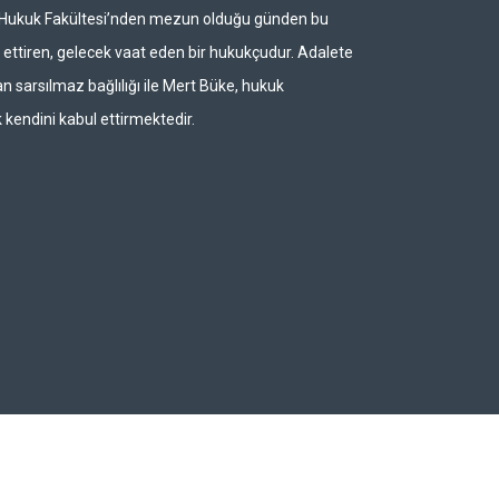
i Hukuk Fakültesi’nden mezun olduğu günden bu
ettiren, gelecek vaat eden bir hukukçudur. Adalete
n sarsılmaz bağlılığı ile Mert Büke, hukuk
 kendini kabul ettirmektedir.