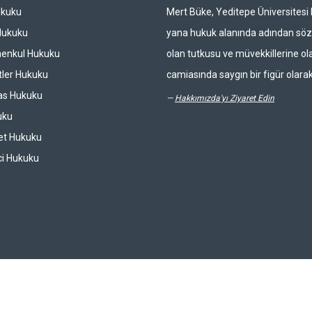
ukuku
Mert Büke, Yeditepe Üniversites
Hukuku
yana hukuk alanında adından söz 
enkul Hukuku
olan tutkusu ve müvekkillerine ola
ler Hukuku
camiasında saygın bir figür olarak
las Hukuku
—
Hakkımızda'yı Ziyaret Edin
uku
et Hukuku
ci Hukuku