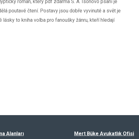
alyptický román, který pdf zdarma S. A. Isonovo psaní je
 dělá poutavé čtení. Postavy jsou dobře vyvinuté a svět je
 lásky to kniha volba pro fanoušky žánru, kteří hledají
ma Alanları
Mert Büke Avukatlık Ofisi