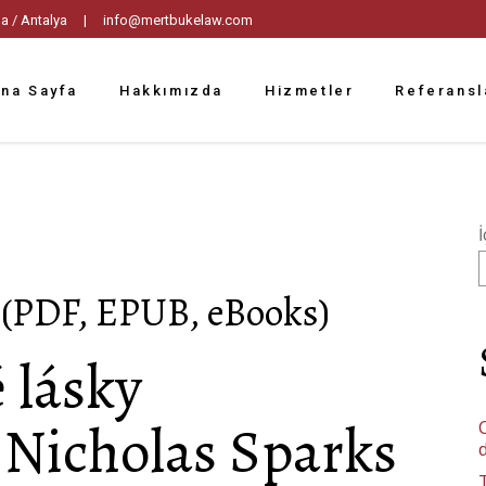
tpaşa / Antalya |
info@mertbukelaw.com
na Sayfa
Hakkımızda
Hizmetler
Referansl
İ
| (PDF, EPUB, eBooks)
 lásky
 Nicholas Sparks
C