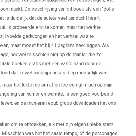
oon maakt. De beschrijving van dit boek als een “dolle
t is duidelijk dat de auteur veel aandacht heeft
al. Ik probeerde erin te komen, maar het werkte
tijl voelde gedwongen en het verhaal was te
even, maar moest het bij 41 pagina’s neerleggen. Als
laagd, hoewel misschien niet op de manier die ze
igitale boeken gratis met een vaste hand door de
stond dat zowel aangrijpend als diep menselijk was.
las, maar het lukte me om af en toe een glimlach op mijn
 mengeling van humor en warmte, is een goed voorbeeld
s leven, en de manieren epub gratis downloaden het ons
boeken om te ontdekken, elk met zijn eigen unieke stem
an. Misschien was het het saaie tempo, of de personages