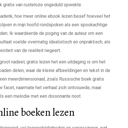
k gratis van rusteloze ongeduld opwekte.
 nadenk, hoe meer online ebook lezen besef hoeveel het
blijven in mijn hoofd rondspoken als een spookachtige
den. Ik waardeerde de poging van de auteur om een
sultaat voelde overmatig idealistisch en onpraktisch, als
iteit van de realiteit negeert.
groot nadeel, gratis lezen het een uitdaging is om het
aden delen, waar de kleine afbeeldingen en tekst in de
ren meerdimensionaal, zoals Russische boek gratis
uw facet, naarmate het verhaal zich ontvouwde, maar
als een melodie met een dissonante noot.
nline boeken lezen
trigerend, vol tegenstrijdigheden en verrassingen, wat