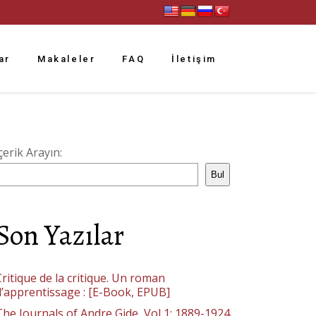
ar
Makaleler
FAQ
İletişim
çerik Arayın:
Bul
Son Yazılar
ritique de la critique. Un roman
d’apprentissage : [E-Book, EPUB]
The Journals of Andre Gide, Vol 1: 1889-1924