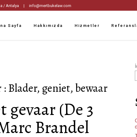
tpaşa / Antalya |
info@mertbukelaw.com
na Sayfa
Hakkımızda
Hizmetler
Referansl
İ
 : Blader, geniet, bewaar
t gevaar (De 3
 Marc Brandel
C