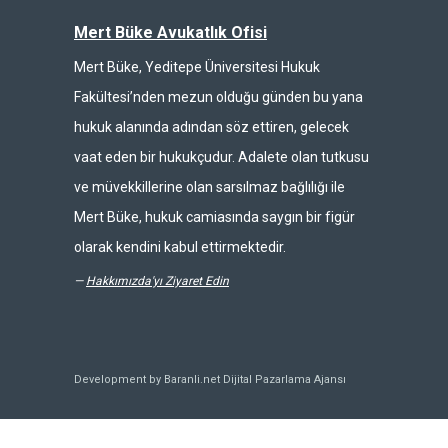
Mert Büke Avukatlık Ofisi
Mert Büke, Yeditepe Üniversitesi Hukuk
Fakültesi’nden mezun olduğu günden bu yana
hukuk alanında adından söz ettiren, gelecek
vaat eden bir hukukçudur. Adalete olan tutkusu
ve müvekkillerine olan sarsılmaz bağlılığı ile
Mert Büke, hukuk camiasında saygın bir figür
olarak kendini kabul ettirmektedir.
—
Hakkımızda'yı Ziyaret Edin
Development by Baranli.net
Dijital Pazarlama Ajansı