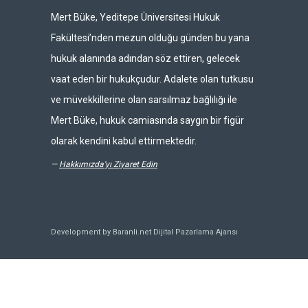
Mert Büke, Yeditepe Üniversitesi Hukuk
Fakültesi’nden mezun olduğu günden bu yana
hukuk alanında adından söz ettiren, gelecek
vaat eden bir hukukçudur. Adalete olan tutkusu
ve müvekkillerine olan sarsılmaz bağlılığı ile
Mert Büke, hukuk camiasında saygın bir figür
olarak kendini kabul ettirmektedir.
—
Hakkımızda'yı Ziyaret Edin
Development by Baranli.net
Dijital Pazarlama Ajansı