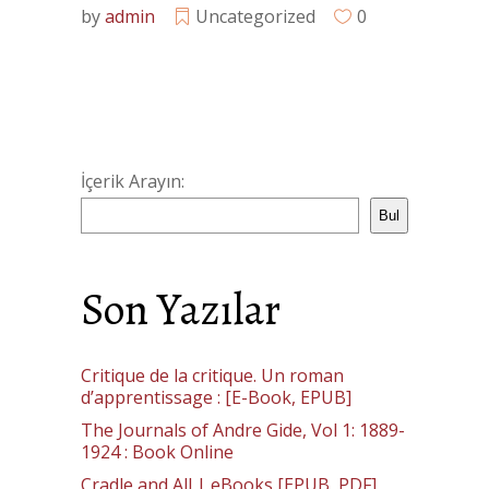
by
admin
Uncategorized
0
İçerik Arayın:
Bul
Son Yazılar
Critique de la critique. Un roman
d’apprentissage : [E-Book, EPUB]
The Journals of Andre Gide, Vol 1: 1889-
1924 : Book Online
Cradle and All | eBooks [EPUB, PDF]