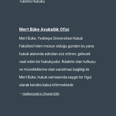
Tüketici Hukuku
Mert Büke Avukatlık Ofisi
Mert Büke, Yeditepe Üniversitesi Hukuk
Fakültesi’nden mezun olduğu günden bu yana
hukuk alanında adından söz ettiren, gelecek
vaat eden bir hukukçudur. Adalete olan tutkusu
ve müvekkillerine olan sarsılmaz bağlılığı ile
Mert Büke, hukuk camiasında saygın bir figür
olarak kendini kabul ettirmektedir.
—
Hakkımızda'yı Ziyaret Edin