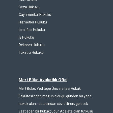
Ceza Hukuku
Gayrimenkul Hukuku
Hizmetler Hukuku
İcra İflas Hukuku
İş Hukuku
Rekabet Hukuku
Tüketici Hukuku
Mert Büke Avukatlık Ofisi
Mert Büke, Yeditepe Üniversitesi Hukuk
Fakültesi’nden mezun olduğu günden bu yana
hukuk alanında adından söz ettiren, gelecek
vaat eden bir hukukçudur. Adalete olan tutkusu