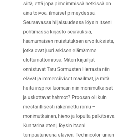
siitä, että jopa pimeimmissä hetkissä on
aina toivoa, ilmaiset pimeydessä.
Seuraavassa hiljaisuudessa löysin itseni
pohtimassa kirjasto seurauksia,
haamumaisen muistutuksen arvoituksista,
jotka ovat juuri arkisen elämämme
ulottumattomissa. Miten kirjailijat
onnistuvat Taru Sormusten Herrasta niin
elävät ja immersiiviset maailmat, ja mitä
heitä inspiroi luomaan niin monimutkaiset
ja uskottavat hahmot? Proosan oli kuin
mestarillisesti rakennettu romu –
monimutkainen, hieno ja lopulta palkitseva.
Kun tarina eteni, löysin itseni
tempautuneena elävien, Technicolor-unien