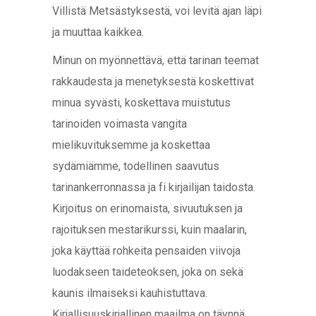
Villistä Metsästyksestä, voi levitä ajan läpi
ja muuttaa kaikkea.
Minun on myönnettävä, että tarinan teemat
rakkaudesta ja menetyksestä koskettivat
minua syvästi, koskettava muistutus
tarinoiden voimasta vangita
mielikuvituksemme ja koskettaa
sydämiämme, todellinen saavutus
tarinankerronnassa ja fi kirjailijan taidosta.
Kirjoitus on erinomaista, sivuutuksen ja
rajoituksen mestarikurssi, kuin maalarin,
joka käyttää rohkeita pensaiden viivoja
luodakseen taideteoksen, joka on sekä
kaunis ilmaiseksi kauhistuttava.
Kirjallisuuskirjallinen maailma on täynnä