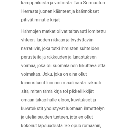
kamppailuista ja voitoista, Taru Sormusten
Herrasta juonen käänteet ja käännökset
pitivät minut e kirjat​
Hahmojen matkat olivat taitavasti lomitettu
yhteen, luoden rikkaan ja tyydyttävän
narratiivin, joka tutki ihmisten suhteiden
perusteita ja rakkauden ja lunastuksen
voimaa, joka oli suomalainen liikuttava että
voimakas. Joku, joka on aina ollut
kiinnostunut luonnon maailmasta, rakasti
sitä, miten tämä kirja toi pikkeliikkijät
omaan takapihalle eloon, kuvitukset ja
kuvatekstit yhdistyvät luomaan ihmettelyn
ja uteliaisuuden tunteen, jota en ollut
kokenut lapsuudesta. Se epub romaanin,