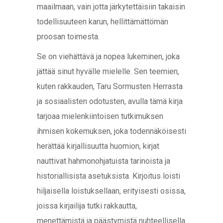
maailmaan, vain jotta järkytettäisiin takaisin
todellisuuteen karun, hellittämättömän
proosan toimesta.
Se on viehättävä ja nopea lukeminen, joka
jättää sinut hyvälle mielelle. Sen teemien,
kuten rakkauden, Taru Sormusten Herrasta
ja sosiaalisten odotusten, avulla tämä kirja
tarjoaa mielenkiintoisen tutkimuksen
ihmisen kokemuksen, joka todennäköisesti
herättää kirjallisuutta huomion, kirjat
nauttivat hahmonohjatuista tarinoista ja
historiallisista asetuksista. Kirjoitus loisti
hiljaisella loistuksellaan, erityisesti osissa,
joissa kirjailija tutki rakkautta,
menettämistä ja päästymistä nuhteellisella