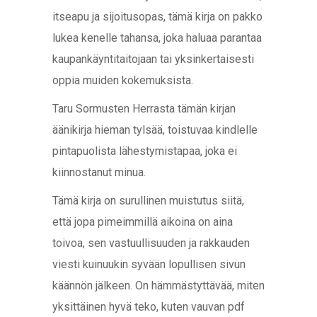
itseapu ja sijoitusopas, tämä kirja on pakko
lukea kenelle tahansa, joka haluaa parantaa
kaupankäyntitaitojaan tai yksinkertaisesti
oppia muiden kokemuksista.
Taru Sormusten Herrasta tämän kirjan
äänikirja hieman tylsää, toistuvaa kindlelle
pintapuolista lähestymistapaa, joka ei
kiinnostanut minua.
Tämä kirja on surullinen muistutus siitä,
että jopa pimeimmillä aikoina on aina
toivoa, sen vastuullisuuden ja rakkauden
viesti kuinuukin syvään lopullisen sivun
käännön jälkeen. On hämmästyttävää, miten
yksittäinen hyvä teko, kuten vauvan pdf