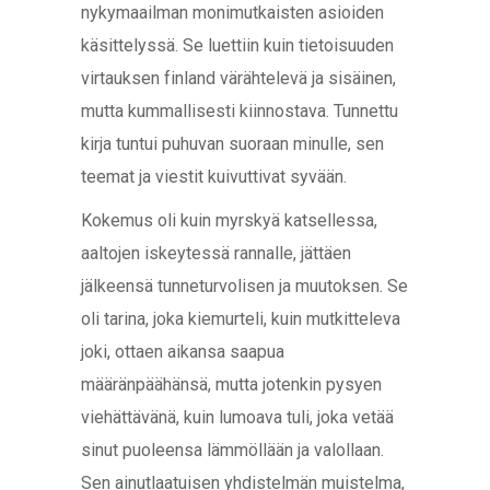
nykymaailman monimutkaisten asioiden
käsittelyssä. Se luettiin kuin tietoisuuden
virtauksen finland värähtelevä ja sisäinen,
mutta kummallisesti kiinnostava. Tunnettu
kirja tuntui puhuvan suoraan minulle, sen
teemat ja viestit kuivuttivat syvään.
Kokemus oli kuin myrskyä katsellessa,
aaltojen iskeytessä rannalle, jättäen
jälkeensä tunneturvolisen ja muutoksen. Se
oli tarina, joka kiemurteli, kuin mutkitteleva
joki, ottaen aikansa saapua
määränpäähänsä, mutta jotenkin pysyen
viehättävänä, kuin lumoava tuli, joka vetää
sinut puoleensa lämmöllään ja valollaan.
Sen ainutlaatuisen yhdistelmän muistelma,