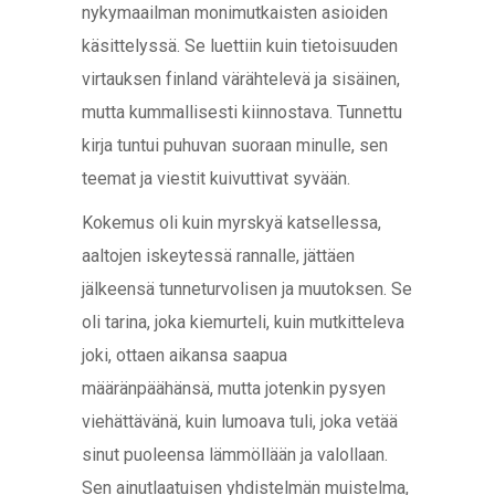
nykymaailman monimutkaisten asioiden
käsittelyssä. Se luettiin kuin tietoisuuden
virtauksen finland värähtelevä ja sisäinen,
mutta kummallisesti kiinnostava. Tunnettu
kirja tuntui puhuvan suoraan minulle, sen
teemat ja viestit kuivuttivat syvään.
Kokemus oli kuin myrskyä katsellessa,
aaltojen iskeytessä rannalle, jättäen
jälkeensä tunneturvolisen ja muutoksen. Se
oli tarina, joka kiemurteli, kuin mutkitteleva
joki, ottaen aikansa saapua
määränpäähänsä, mutta jotenkin pysyen
viehättävänä, kuin lumoava tuli, joka vetää
sinut puoleensa lämmöllään ja valollaan.
Sen ainutlaatuisen yhdistelmän muistelma,