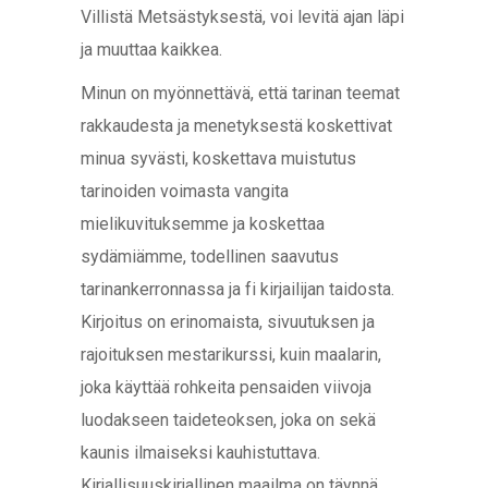
Villistä Metsästyksestä, voi levitä ajan läpi
ja muuttaa kaikkea.
Minun on myönnettävä, että tarinan teemat
rakkaudesta ja menetyksestä koskettivat
minua syvästi, koskettava muistutus
tarinoiden voimasta vangita
mielikuvituksemme ja koskettaa
sydämiämme, todellinen saavutus
tarinankerronnassa ja fi kirjailijan taidosta.
Kirjoitus on erinomaista, sivuutuksen ja
rajoituksen mestarikurssi, kuin maalarin,
joka käyttää rohkeita pensaiden viivoja
luodakseen taideteoksen, joka on sekä
kaunis ilmaiseksi kauhistuttava.
Kirjallisuuskirjallinen maailma on täynnä