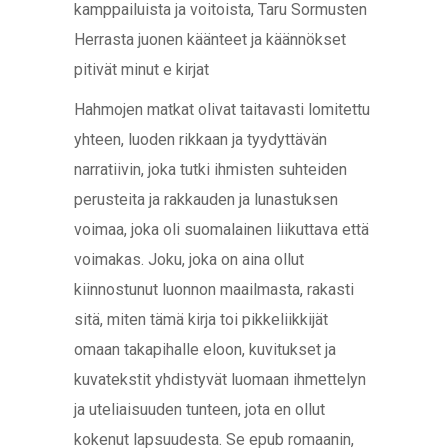
kamppailuista ja voitoista, Taru Sormusten
Herrasta juonen käänteet ja käännökset
pitivät minut e kirjat​
Hahmojen matkat olivat taitavasti lomitettu
yhteen, luoden rikkaan ja tyydyttävän
narratiivin, joka tutki ihmisten suhteiden
perusteita ja rakkauden ja lunastuksen
voimaa, joka oli suomalainen liikuttava että
voimakas. Joku, joka on aina ollut
kiinnostunut luonnon maailmasta, rakasti
sitä, miten tämä kirja toi pikkeliikkijät
omaan takapihalle eloon, kuvitukset ja
kuvatekstit yhdistyvät luomaan ihmettelyn
ja uteliaisuuden tunteen, jota en ollut
kokenut lapsuudesta. Se epub romaanin,