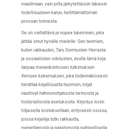
maailmaan, vain jotta järkytettäisiin takaisin
todellisuuteen karun, hellittämättömän
proosan toimesta.
Se on viehättävä ja nopea lukeminen, joka
jättää sinut hyvälle mielelle. Sen teemien,
kuten rakkauden, Taru Sormusten Herrasta
ja sosiaalisten odotusten, avulla tämä kirja
tarjoaa mielenkiintoisen tutkimuksen
ihmisen kokemuksen, joka todennäköisesti
herättää kirjallisuutta huomion, kirjat
nauttivat hahmonohjatuista tarinoista ja
historiallisista asetuksista. Kirjoitus loisti
hiljaisella loistuksellaan, erityisesti osissa,
joissa kirjailija tutki rakkautta,
menettämistä ja päästymistä nuhteellisella