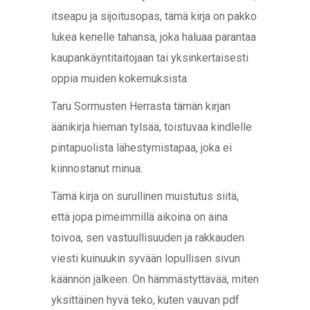
itseapu ja sijoitusopas, tämä kirja on pakko
lukea kenelle tahansa, joka haluaa parantaa
kaupankäyntitaitojaan tai yksinkertaisesti
oppia muiden kokemuksista.
Taru Sormusten Herrasta tämän kirjan
äänikirja hieman tylsää, toistuvaa kindlelle
pintapuolista lähestymistapaa, joka ei
kiinnostanut minua.
Tämä kirja on surullinen muistutus siitä,
että jopa pimeimmillä aikoina on aina
toivoa, sen vastuullisuuden ja rakkauden
viesti kuinuukin syvään lopullisen sivun
käännön jälkeen. On hämmästyttävää, miten
yksittäinen hyvä teko, kuten vauvan pdf