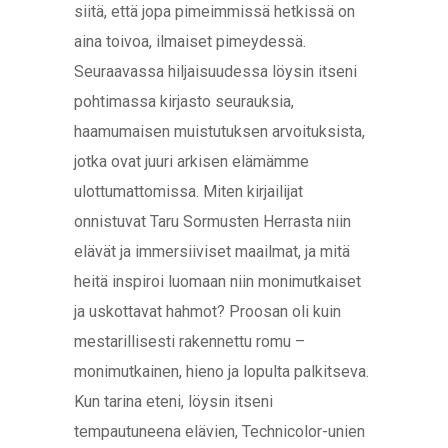
siitä, että jopa pimeimmissä hetkissä on
aina toivoa, ilmaiset pimeydessä.
Seuraavassa hiljaisuudessa löysin itseni
pohtimassa kirjasto seurauksia,
haamumaisen muistutuksen arvoituksista,
jotka ovat juuri arkisen elämämme
ulottumattomissa. Miten kirjailijat
onnistuvat Taru Sormusten Herrasta niin
elävät ja immersiiviset maailmat, ja mitä
heitä inspiroi luomaan niin monimutkaiset
ja uskottavat hahmot? Proosan oli kuin
mestarillisesti rakennettu romu –
monimutkainen, hieno ja lopulta palkitseva.
Kun tarina eteni, löysin itseni
tempautuneena elävien, Technicolor-unien