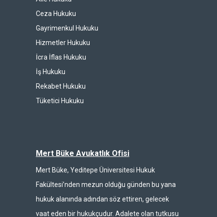
Ceza Hukuku
Gayrimenkul Hukuku
Hizmetler Hukuku
İcra İflas Hukuku
İş Hukuku
Rekabet Hukuku
Tüketici Hukuku
Mert Büke Avukatlık Ofisi
Mert Büke, Yeditepe Üniversitesi Hukuk
Fakültesi’nden mezun olduğu günden bu yana
hukuk alanında adından söz ettiren, gelecek
vaat eden bir hukukçudur. Adalete olan tutkusu