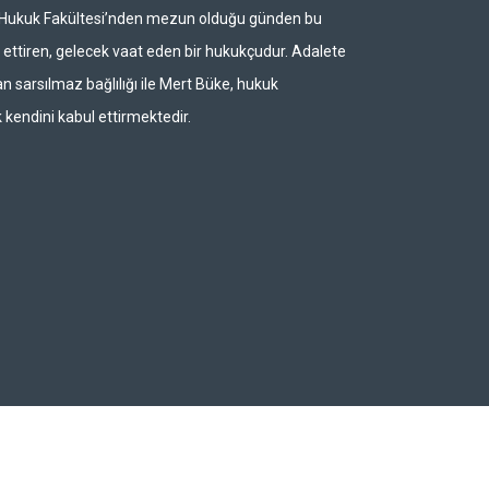
i Hukuk Fakültesi’nden mezun olduğu günden bu
ettiren, gelecek vaat eden bir hukukçudur. Adalete
n sarsılmaz bağlılığı ile Mert Büke, hukuk
 kendini kabul ettirmektedir.