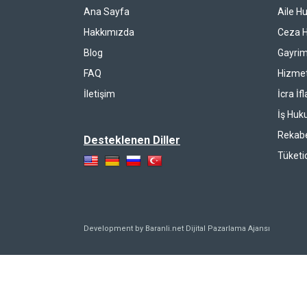
Ana Sayfa
Aile H
Hakkımızda
Ceza 
Blog
Gayrim
FAQ
Hizmet
İletişim
İcra İf
İş Huk
Rekab
Desteklenen Diller
Tüketi
Development by Baranli.net
Dijital Pazarlama Ajansı