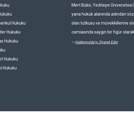
ukuku
Mert Büke, Yeditepe Üniversites
Hukuku
yana hukuk alanında adından söz 
enkul Hukuku
olan tutkusu ve müvekkillerine ola
ler Hukuku
camiasında saygın bir figür olarak
las Hukuku
—
Hakkımızda'yı Ziyaret Edin
uku
et Hukuku
ci Hukuku