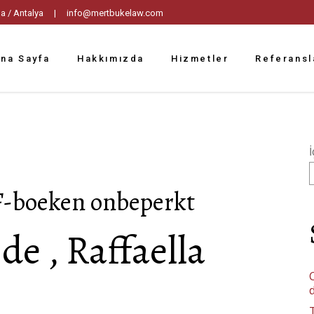
tpaşa / Antalya |
info@mertbukelaw.com
na Sayfa
Hakkımızda
Hizmetler
Referansl
İ
F-boeken onbeperkt
de , Raffaella
C