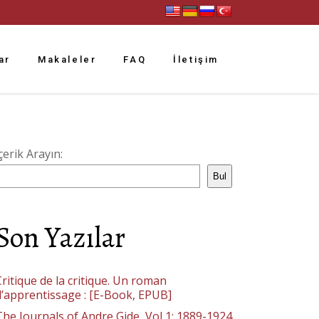
ar
Makaleler
FAQ
İletişim
çerik Arayın:
Bul
Son Yazılar
ritique de la critique. Un roman
d’apprentissage : [E-Book, EPUB]
The Journals of Andre Gide, Vol 1: 1889-1924