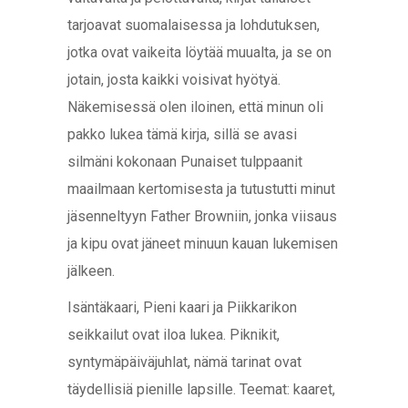
tarjoavat suomalaisessa ja lohdutuksen,
jotka ovat vaikeita löytää muualta, ja se on
jotain, josta kaikki voisivat hyötyä.
Näkemisessä olen iloinen, että minun oli
pakko lukea tämä kirja, sillä se avasi
silmäni kokonaan Punaiset tulppaanit
maailmaan kertomisesta ja tutustutti minut
jäsenneltyyn Father Browniin, jonka viisaus
ja kipu ovat jäneet minuun kauan lukemisen
jälkeen.
Isäntäkaari, Pieni kaari ja Piikkarikon
seikkailut ovat iloa lukea. Piknikit,
syntymäpäiväjuhlat, nämä tarinat ovat
täydellisiä pienille lapsille. Teemat: kaaret,