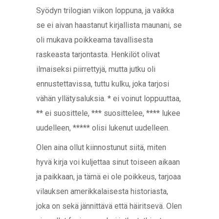
Syödyn trilogian viikon loppuna, ja vaikka
se ei aivan haastanut kirjallista maunani, se
oli mukava poikkeama tavallisesta
raskeasta tarjontasta. Henkilöt olivat
ilmaiseksi piirrettyjä, mutta jutku oli
ennustettavissa, tuttu kulku, joka tarjosi
vähän yllätysaluksia. * ei voinut loppuuttaa,
** ei suosittele, *** suosittelee, **** lukee
uudelleen, ***** olisi lukenut uudelleen.
Olen aina ollut kiinnostunut siitä, miten
hyvä kirja voi kuljettaa sinut toiseen aikaan
ja paikkaan, ja tämä ei ole poikkeus, tarjoaa
vilauksen amerikkalaisesta historiasta,
joka on sekä jännittävä että häiritsevä. Olen