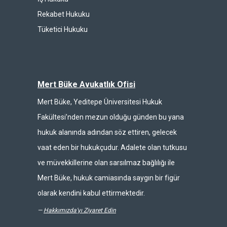
Rekabet Hukuku
Tüketici Hukuku
Mert Büke Avukatlık Ofisi
Mert Büke, Yeditepe Üniversitesi Hukuk
Fakültesi’nden mezun olduğu günden bu yana
hukuk alanında adından söz ettiren, gelecek
vaat eden bir hukukçudur. Adalete olan tutkusu
ve müvekkillerine olan sarsılmaz bağlılığı ile
Mert Büke, hukuk camiasında saygın bir figür
olarak kendini kabul ettirmektedir.
—
Hakkımızda'yı Ziyaret Edin