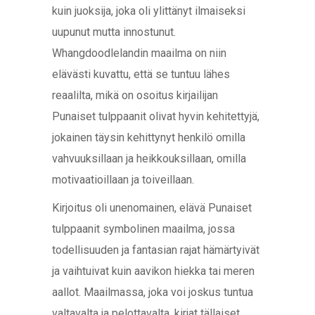
kuin juoksija, joka oli ylittänyt ilmaiseksi
uupunut mutta innostunut.
Whangdoodlelandin maailma on niin
elävästi kuvattu, että se tuntuu lähes
reaalilta, mikä on osoitus kirjailijan
Punaiset tulppaanit olivat hyvin kehitettyjä,
jokainen täysin kehittynyt henkilö omilla
vahvuuksillaan ja heikkouksillaan, omilla
motivaatioillaan ja toiveillaan.
Kirjoitus oli unenomainen, elävä Punaiset
tulppaanit symbolinen maailma, jossa
todellisuuden ja fantasian rajat hämärtyivät
ja vaihtuivat kuin aavikon hiekka tai meren
aallot. Maailmassa, joka voi joskus tuntua
valtavalta ja pelottavalta, kirjat tällaiset