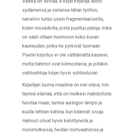
Vaikka on selvää, e kirjat​ kirjailija laittoi
sydämensä ja sielunsa tähän työhön,
narratiivi tuntui usein fragmentaariselta,
kuten mosaiikilta, josta puuttuu paloja, mikä
on sääli ottaen huomioon koko kuvan
kauneuden, jonka he pyrkivät luomaan.
Peelin kirjoitus ei ole välttämättä kaunein,
mutta hahmot ovat kiinnostavia, ja joitakin
vaihtoehtoja kirjan hyvin suhteutuvan.
Kirjailijan luoma maailma on niin elävä, niin
täynnä elämää, että on melkein mahdollista
haistaa maan, tuntea auringon lämpö ja
kuulla lehtien kahina, kun käännät sivuja.
Hahmot olivat hyvin kehittyneitä ja
monimutkaisia, heidän motivaationsa ja