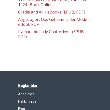
1924 : Book Online
Cradle and All | eBooks [EPUB, PDF]
Angezogen: Das Geheimnis der Mode |
eBook PDF
L’amant de Lady Chatterley – (EPUB,
PDF)
Bağlantılar
Ana Sayfa
Hakkımızda
Blog