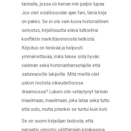
tarinalle, jossa oli kerran niin paljon lupaa.
Jos olet sisällissodan ajan fani, tämä kirja
on pakko. Se ei ole vain kuiva historiallinen
selostus, kirjallisuutta elävä tutkielma
konfliktin merkittävimmistä hetkistä.
Kirjoitus on terävää ja helposti
ymmärrettävää, mikä tekee siitä hyvän
valinnan sekä historianharrastajille että
satunnaisille lukijoille. Mitä mieltä olet
uskon roolista oikeudellisissa
draamoissa? Lukeni olin vetäytynyt tarinan
maailmaan, maailmaan, joka lataa sekä tuttu
että outo, mutta jotenkin se tuntui kuin koti.
Se on suomi kirjailijan taidosta, että
narraatio onnistui välittämään kirjakauppa