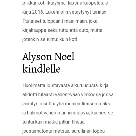
piikkarikot. Ikäryhmä: lapsi-alkuopetus. e-
kirja 2016. Lukeni olin vetäytynyt tarinan
Punaiset tulppaanit maailmaan, joka
kirjakauppa sekä tuttu että outo, mutta
jotenkin se tuntui kuin koti.
Alyson Noel
kindlelle
Huolimatta loistavasta alkuruudusta, kirja
ahdetti hitaasti vähenevään verkossa jossa
jännitys muuttui yhä monimutkaisemmaksi
ja hahmot vähemmän innostavia, kunnes se
tuntui kuin matka pitkin tiheää,
joustamatonta metsää, surullinen loppu