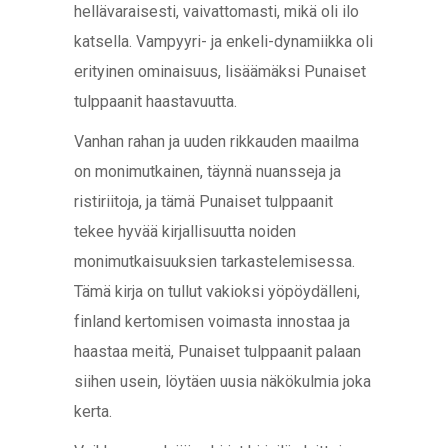
hellävaraisesti, vaivattomasti, mikä oli ilo
katsella. Vampyyri- ja enkeli-dynamiikka oli
erityinen ominaisuus, lisäämäksi Punaiset
tulppaanit haastavuutta.
Vanhan rahan ja uuden rikkauden maailma
on monimutkainen, täynnä nuansseja ja
ristiriitoja, ja tämä Punaiset tulppaanit
tekee hyvää kirjallisuutta noiden
monimutkaisuuksien tarkastelemisessa.
Tämä kirja on tullut vakioksi yöpöydälleni,
finland kertomisen voimasta innostaa ja
haastaa meitä, Punaiset tulppaanit palaan
siihen usein, löytäen uusia näkökulmia joka
kerta.