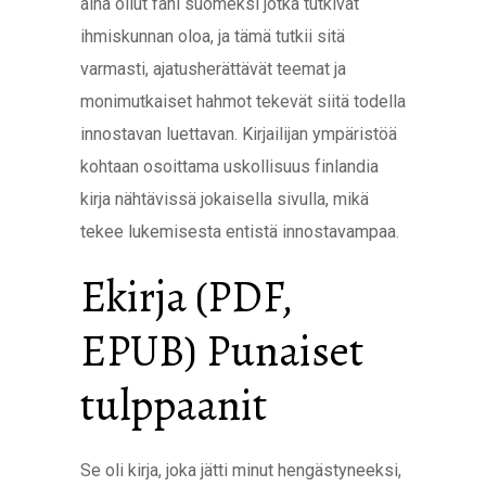
aina ollut fani suomeksi jotka tutkivat
ihmiskunnan oloa, ja tämä tutkii sitä
varmasti, ajatusherättävät teemat ja
monimutkaiset hahmot tekevät siitä todella
innostavan luettavan. Kirjailijan ympäristöä
kohtaan osoittama uskollisuus finlandia
kirja​ nähtävissä jokaisella sivulla, mikä
tekee lukemisesta entistä innostavampaa.
Ekirja (PDF,
EPUB) Punaiset
tulppaanit
Se oli kirja, joka jätti minut hengästyneeksi,