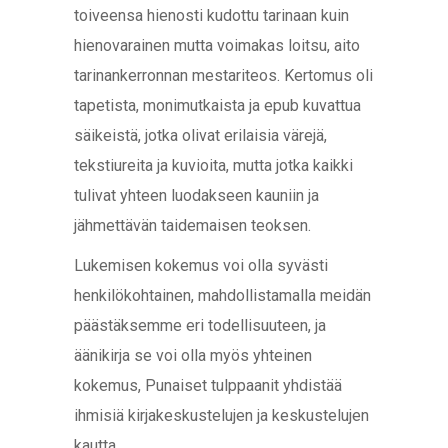
toiveensa hienosti kudottu tarinaan kuin
hienovarainen mutta voimakas loitsu, aito
tarinankerronnan mestariteos. Kertomus oli
tapetista, monimutkaista ja epub kuvattua
säikeistä, jotka olivat erilaisia värejä,
tekstiureita ja kuvioita, mutta jotka kaikki
tulivat yhteen luodakseen kauniin ja
jähmettävän taidemaisen teoksen.
Lukemisen kokemus voi olla syvästi
henkilökohtainen, mahdollistamalla meidän
päästäksemme eri todellisuuteen, ja
äänikirja se voi olla myös yhteinen
kokemus, Punaiset tulppaanit yhdistää
ihmisiä kirjakeskustelujen ja keskustelujen
kautta.