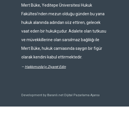
Mert Büke, Yeditepe Üniversitesi Hukuk
Fakültesi’nden mezun olduğu günden bu yana
hukuk alanında adından söz ettiren, gelecek
vaat eden bir hukukçudur. Adalete olan tutkusu
ve müvekkillerine olan sarsılmaz bağlılığı ile
Mert Büke, hukuk camiasında saygın bir figür
olarak kendini kabul ettirmektedir.
—
Hakkımızda'yı Ziyaret Edin
Development by Baranli.net
Dijital Pazarlama Ajansı