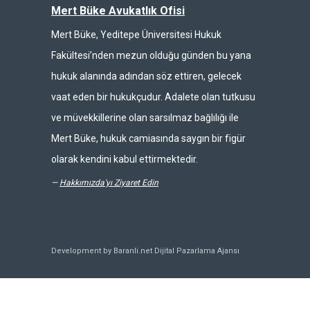
Mert Büke Avukatlık Ofisi
Mert Büke, Yeditepe Üniversitesi Hukuk
Fakültesi’nden mezun olduğu günden bu yana
hukuk alanında adından söz ettiren, gelecek
vaat eden bir hukukçudur. Adalete olan tutkusu
ve müvekkillerine olan sarsılmaz bağlılığı ile
Mert Büke, hukuk camiasında saygın bir figür
olarak kendini kabul ettirmektedir.
—
Hakkımızda'yı Ziyaret Edin
Development by Baranli.net
Dijital Pazarlama Ajansı