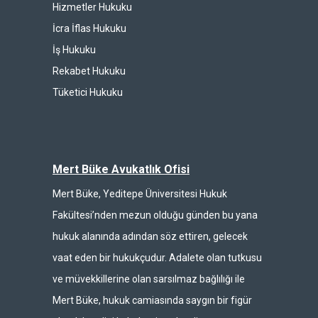
Hizmetler Hukuku
İcra İflas Hukuku
İş Hukuku
Rekabet Hukuku
Tüketici Hukuku
Mert Büke Avukatlık Ofisi
Mert Büke, Yeditepe Üniversitesi Hukuk
Fakültesi’nden mezun olduğu günden bu yana
hukuk alanında adından söz ettiren, gelecek
vaat eden bir hukukçudur. Adalete olan tutkusu
ve müvekkillerine olan sarsılmaz bağlılığı ile
Mert Büke, hukuk camiasında saygın bir figür