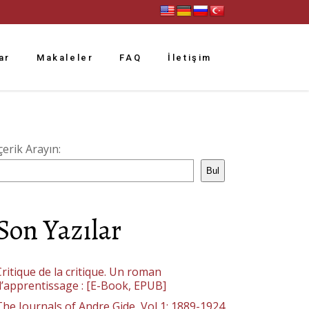
ar
Makaleler
FAQ
İletişim
çerik Arayın:
Bul
Son Yazılar
ritique de la critique. Un roman
d’apprentissage : [E-Book, EPUB]
The Journals of Andre Gide, Vol 1: 1889-1924