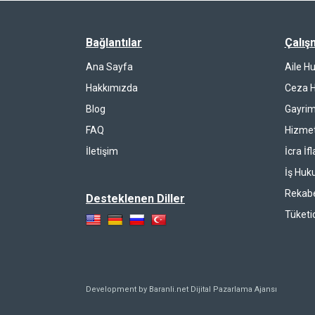
Bağlantılar
Çalış
Ana Sayfa
Aile H
Hakkımızda
Ceza 
Blog
Gayrim
FAQ
Hizmet
İletişim
İcra İf
İş Huk
Rekab
Desteklenen Diller
Tüketi
Development by Baranli.net
Dijital Pazarlama Ajansı