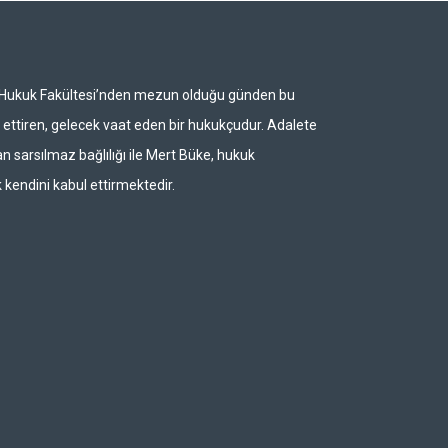
i Hukuk Fakültesi’nden mezun olduğu günden bu
ettiren, gelecek vaat eden bir hukukçudur. Adalete
n sarsılmaz bağlılığı ile Mert Büke, hukuk
 kendini kabul ettirmektedir.