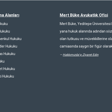
ma Alanları
Mert Büke Avukatlık Ofisi
ukuku
Mert Büke, Yeditepe Üniversites
Hukuku
yana hukuk alanında adından söz 
enkul Hukuku
olan tutkusu ve müvekkillerine ola
ler Hukuku
camiasında saygın bir figür olarak
las Hukuku
—
Hakkımızda'yı Ziyaret Edin
uku
et Hukuku
ci Hukuku