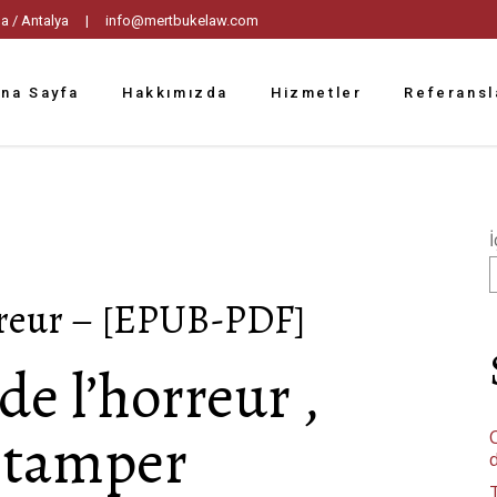
tpaşa / Antalya |
info@mertbukelaw.com
na Sayfa
Hakkımızda
Hizmetler
Referansl
İ
rreur – [EPUB-PDF]
de l’horreur ,
Stamper
C