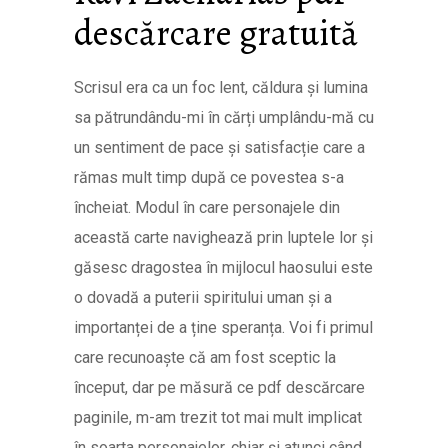
descărcare gratuită
Scrisul era ca un foc lent, căldura și lumina
sa pătrundându-mi în cărți umplându-mă cu
un sentiment de pace și satisfacție care a
rămas mult timp după ce povestea s-a
încheiat. Modul în care personajele din
această carte navighează prin luptele lor și
găsesc dragostea în mijlocul haosului este
o dovadă a puterii spiritului uman și a
importanței de a ține speranța. Voi fi primul
care recunoaște că am fost sceptic la
început, dar pe măsură ce pdf descărcare
paginile, m-am trezit tot mai mult implicat
în soarta personajelor, chiar și atunci când