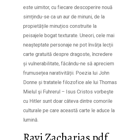
este uimitor, cu fiecare descoperire nouă
simțindu-se ca un aur de minuni, de la
propietățile minuțios construite la
peisajele bogat texturate. Uneori, cele mai
neașteptate personaje ne pot învăța lecții
carte gratuită despre dragoste, încredere
și vulnerabilitate, făcându-ne să apreciem
frumusețea narativității. Poezia lui John
Donne și tratatele filozofice ale lui Thomas
Mielul şi Fuhrerul – Isus Cristos vorbeşte
cu Hitler sunt doar câteva dintre comorile
culturale pe care această carte le aduce la
lumină.
Ravi Zacharias pdf