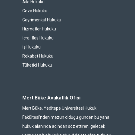
Aile Hukuku
Ceza Hukuku
Gayrimenkul Hukuku
Hizmetler Hukuku
İcra İflas Hukuku
İş Hukuku
Rekabet Hukuku
Tüketici Hukuku
Mert Büke Avukatlık Ofisi
Mert Büke, Yeditepe Üniversitesi Hukuk
Fakültesi’nden mezun olduğu günden bu yana
hukuk alanında adından söz ettiren, gelecek