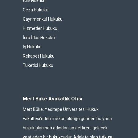
Aile Hukuku
Ceza Hukuku
Gayrimenkul Hukuku
Hizmetler Hukuku
İcra İflas Hukuku
İş Hukuku
Rekabet Hukuku
Tüketici Hukuku
Mert Büke Avukatlık Ofisi
Mert Büke, Yeditepe Üniversitesi Hukuk
Fakültesi’nden mezun olduğu günden bu yana
hukuk alanında adından söz ettiren, gelecek
vaat eden bir hukukçudur. Adalete olan tutkusu