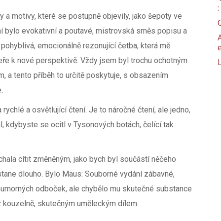
y a motivy, které se postupně objevily, jako šepoty ve
ní bylo evokativní a poutavé, mistrovská směs popisu a
 pohyblivá, emocionálně rezonující četba, která mě
veře k nové perspektivě. Vždy jsem byl trochu ochotným
a tento příběh to určitě poskytuje, s obsazením
.
rychlé a osvětlující čtení. Je to náročné čtení, ale jedno,
, kdybyste se ocitl v Tysonových botách, čelící tak
nechala cítit změněným, jako bych byl součástí něčeho
tane dlouho. Bylo Maus: Souborné vydání zábavné,
 humorných odboček, ale chybělo mu skutečné substance
ež kouzelně, skutečným uměleckým dílem.