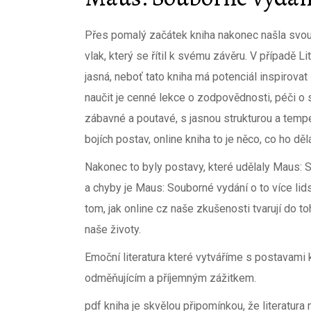
Přes pomalý začátek kniha nakonec našla svou p
vlak, který se řítil k svému závěru. V případě
jasná, neboť tato kniha má potenciál inspirovat l
naučit je cenné lekce o zodpovědnosti, péči o 
zábavné a poutavé, s jasnou strukturou a temp
bojích postav, online kniha to je něco, co ho d
Nakonec to byly postavy, které udělaly Maus: S
a chyby je Maus: Souborné vydání o to více li
tom, jak online cz naše zkušenosti tvarují do to
naše životy.
Emoční literatura které vytváříme s postavami ki
odměňujícím a příjemným zážitkem.
pdf kniha je skvělou připomínkou, že literatur