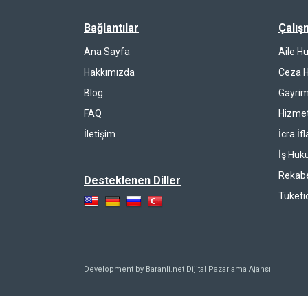
Bağlantılar
Çalış
Ana Sayfa
Aile H
Hakkımızda
Ceza 
Blog
Gayrim
FAQ
Hizmet
İletişim
İcra İf
İş Huk
Rekab
Desteklenen Diller
Tüketi
Development by Baranli.net
Dijital Pazarlama Ajansı