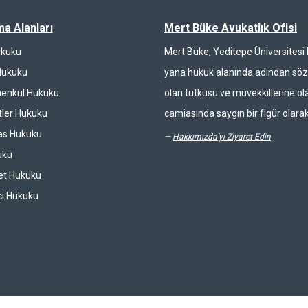
ma Alanları
Mert Büke Avukatlık Ofisi
ukuku
Mert Büke, Yeditepe Üniversites
Hukuku
yana hukuk alanında adından söz 
enkul Hukuku
olan tutkusu ve müvekkillerine ola
ler Hukuku
camiasında saygın bir figür olarak
las Hukuku
—
Hakkımızda'yı Ziyaret Edin
uku
et Hukuku
ci Hukuku