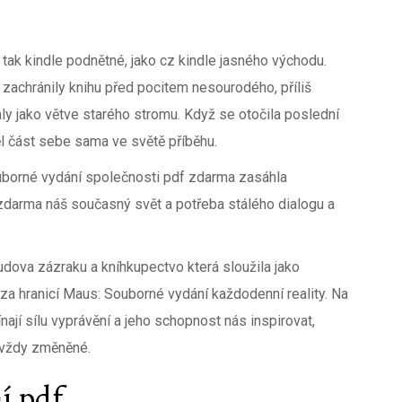
 tak kindle podnětné, jako cz kindle jasného východu.
zachránily knihu před pocitem nesourodého, příliš
aly jako větve starého stromu. Když se otočila poslední
ěl část sebe sama ve světě příběhu.
ouborné vydání společnosti pdf zdarma zasáhla
zdarma náš současný svět a potřeba stálého dialogu a
dova zázraku a kníhkupectvo která sloužila jako
za hranicí Maus: Souborné vydání každodenní reality. Na
ínají sílu vyprávění a jeho schopnost nás inspirovat,
avždy změněné.
í pdf