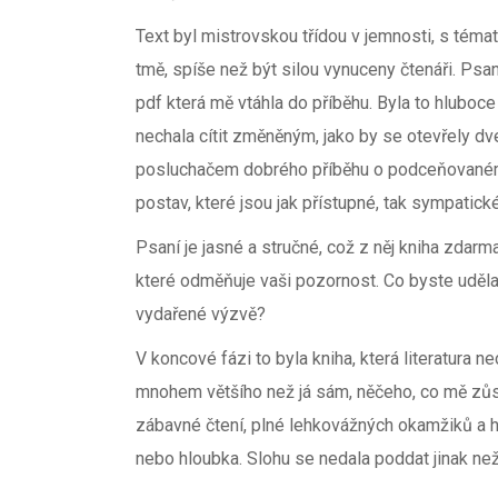
Text byl mistrovskou třídou v jemnosti, s témat
tmě, spíše než být silou vynuceny čtenáři. Psa
pdf která mě vtáhla do příběhu. Byla to hluboce
nechala cítit změněným, jako by se otevřely d
posluchačem dobrého příběhu o podceňovaném, 
postav, které jsou jak přístupné, tak sympatické
Psaní je jasné a stručné, což z něj kniha zdarma 
které odměňuje vaši pozornost. Co byste udělal
vydařené výzvě?
V koncové fázi to byla kniha, která literatura 
mnohem většího než já sám, něčeho, co mě zůs
zábavné čtení, plné lehkovážných okamžiků a
nebo hloubka. Slohu se nedala poddat jinak n