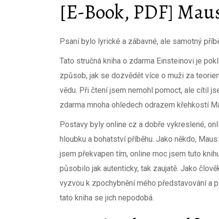
[E-Book, PDF] Maus
Psaní bylo lyrické a zábavné, ale samotný př
Tato stručná kniha o zdarma Einsteinovi je po
způsob, jak se dozvědět více o muži za teorie
vědu. Při čtení jsem nemohl pomoct, ale cítil
zdarma mnoha ohledech odrazem křehkostí Mau
Postavy byly online cz a dobře vykreslené, onl
hloubku a bohatství příběhu. Jako někdo, Maus
jsem překvapen tím, online moc jsem tuto knihu u
působilo jak autenticky, tak zaujatě. Jako člově
vyzvou k zpochybnění mého představování a př
tato kniha se jich nepodobá.