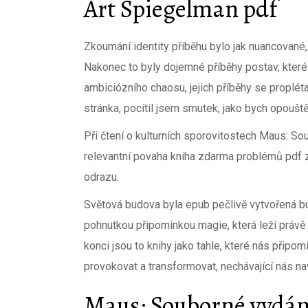
Art Spiegelman pdf
Zkoumání identity příběhu bylo jak nuancované,
Nakonec to byly dojemné příběhy postav, které 
ambiciózního chaosu, jejich příběhy se proplét
stránka, pocítil jsem smutek, jako bych opoušt
Při čtení o kulturních sporovitostech Maus: S
relevantní povaha kniha zdarma problémů pdf 
odrazu.
Světová budova byla epub pečlivě vytvořená bu
pohnutkou připomínkou magie, která leží právě 
konci jsou to knihy jako tahle, které nás připom
provokovat a transformovat, nechávající nás n
Maus: Souborné vydán