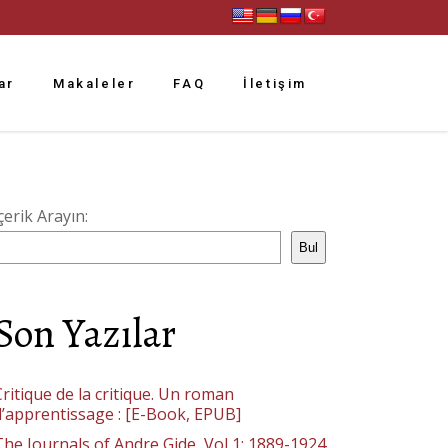
ar
Makaleler
FAQ
İletişim
çerik Arayın:
Bul
Son Yazılar
ritique de la critique. Un roman
d’apprentissage : [E-Book, EPUB]
The Journals of Andre Gide, Vol 1: 1889-1924