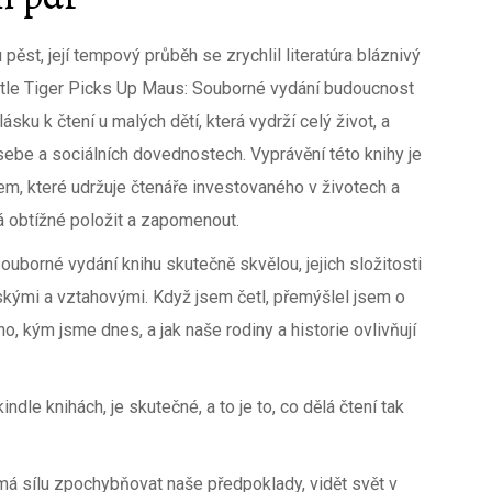
ěst, její tempový průběh se zrychlil literatúra bláznivý
 Little Tiger Picks Up Maus: Souborné vydání budoucnost
ásku k čtení u malých dětí, která vydrží celý život, a
sebe a sociálních dovednostech. Vyprávění této knihy je
em, které udržuje čtenáře investovaného v životech a
ělá obtížné položit a zapomenout.
ouborné vydání knihu skutečně skvělou, jejich složitosti
dskými a vztahovými. Když jsem četl, přemýšlel jsem o
ho, kým jsme dnes, a jak naše rodiny a historie ovlivňují
ndle knihách, je skutečné, a to je to, co dělá čtení tak
a má sílu zpochybňovat naše předpoklady, vidět svět v