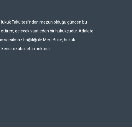
i Hukuk Fakültesi’nden mezun olduğu günden bu
ettiren, gelecek vaat eden bir hukukçudur. Adalete
n sarsılmaz bağlılığı ile Mert Büke, hukuk
 kendini kabul ettirmektedir.