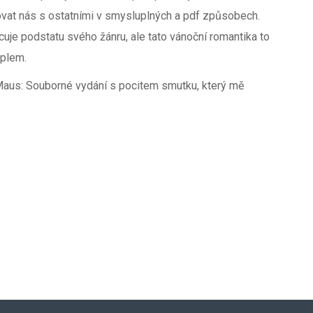
at nás s ostatními v smysluplných a pdf způsobech.
cuje podstatu svého žánru, ale tato vánoční romantika to
eplem.
 Maus: Souborné vydání s pocitem smutku, který mě