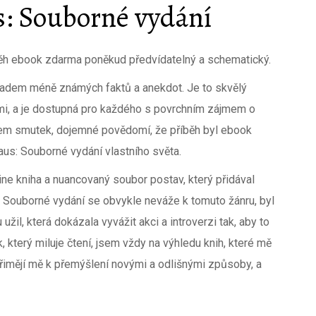
: Souborné vydání
íběh ebook zdarma poněkud předvídatelný a schematický.
kladem méně známých faktů a anekdot. Je to skvělý
mi, a je dostupná pro každého s povrchním zájmem o
 jsem smutek, dojemné povědomí, že příběh byl ebook
s: Souborné vydání vlastního světa.
ine kniha a nuancovaný soubor postav, který přidával
: Souborné vydání se obvykle neváže k tomuto žánru, byl
žil, která dokázala vyvážit akci a introverzi tak, aby to
k, který miluje čtení, jsem vždy na výhledu knih, které mě
imějí mě k přemýšlení novými a odlišnými způsoby, a