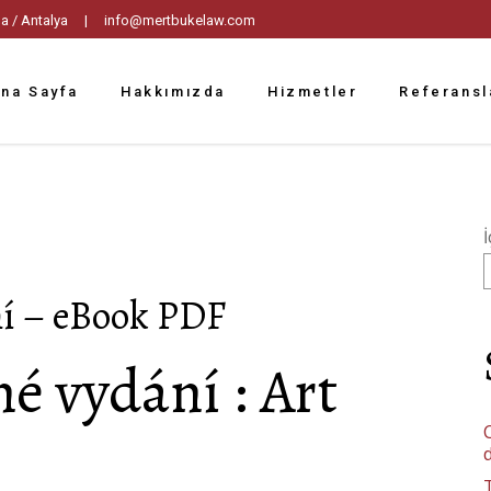
tpaşa / Antalya |
info@mertbukelaw.com
na Sayfa
Hakkımızda
Hizmetler
Referansl
İ
í – eBook PDF
é vydání : Art
C