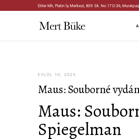
Etiler Mh, Platin İş Merkezi, 839. Sk. No.17 D:36, Mura
A
EYLÜL 10, 2025
Maus: Souborné vydán
Maus: Souborn
Spiegelman