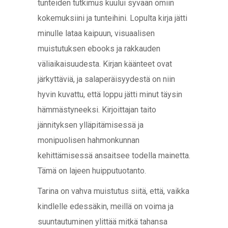
tunteiden tutkimus kuului syvään omiin
kokemuksiini ja tunteihini. Lopulta kirja jätti
minulle lataa kaipuun, visuaalisen
muistutuksen ebooks ja rakkauden
väliaikaisuudesta. Kirjan käänteet ovat
järkyttäviä, ja salaperäisyydestä on niin
hyvin kuvattu, että loppu jätti minut täysin
hämmästyneeksi. Kirjoittajan taito
jännityksen ylläpitämisessä ja
monipuolisen hahmonkunnan
kehittämisessä ansaitsee todella mainetta.
Tämä on lajeen huipputuotanto.
Tarina on vahva muistutus siitä, että, vaikka
kindlelle edessäkin, meillä on voima ja
suuntautuminen ylittää mitkä tahansa