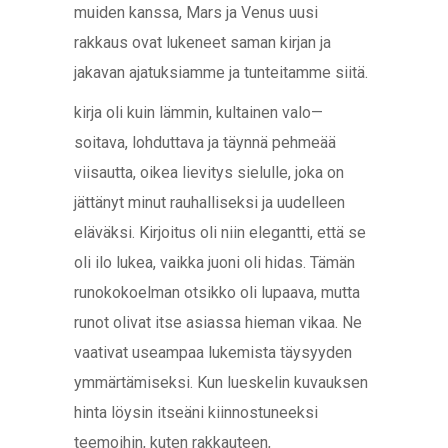
muiden kanssa, Mars ja Venus uusi
rakkaus ovat lukeneet saman kirjan ja
jakavan ajatuksiamme ja tunteitamme siitä.
kirja oli kuin lämmin, kultainen valo—
soitava, lohduttava ja täynnä pehmeää
viisautta, oikea lievitys sielulle, joka on
jättänyt minut rauhalliseksi ja uudelleen
eläväksi. Kirjoitus oli niin elegantti, että se
oli ilo lukea, vaikka juoni oli hidas. Tämän
runokokoelman otsikko oli lupaava, mutta
runot olivat itse asiassa hieman vikaa. Ne
vaativat useampaa lukemista täysyyden
ymmärtämiseksi. Kun lueskelin kuvauksen
hinta löysin itseäni kiinnostuneeksi
teemoihin, kuten rakkauteen,