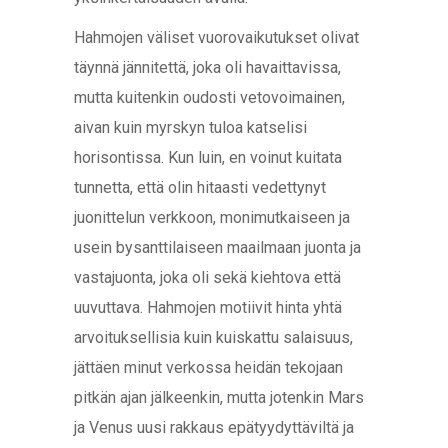
Hahmojen väliset vuorovaikutukset olivat
täynnä jännitettä, joka oli havaittavissa,
mutta kuitenkin oudosti vetovoimainen,
aivan kuin myrskyn tuloa katselisi
horisontissa. Kun luin, en voinut kuitata
tunnetta, että olin hitaasti vedettynyt
juonittelun verkkoon, monimutkaiseen ja
usein bysanttilaiseen maailmaan juonta ja
vastajuonta, joka oli sekä kiehtova että
uuvuttava. Hahmojen motiivit hinta yhtä
arvoituksellisia kuin kuiskattu salaisuus,
jättäen minut verkossa heidän tekojaan
pitkän ajan jälkeenkin, mutta jotenkin Mars
ja Venus uusi rakkaus epätyydyttäviltä ja