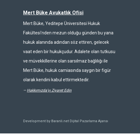
Mert Büke Avukatlık Ofisi
Mert Büke, Yeditepe Üniversitesi Hukuk
Fakültesi’nden mezun olduğu günden bu yana
hukuk alanında adından söz ettiren, gelecek
vaat eden bir hukukçudur. Adalete olan tutkusu
ve müvekkillerine olan sarsılmaz bağlılığı ile
Mert Büke, hukuk camiasında saygın bir figür
olarak kendini kabul ettirmektedir.
—
Hakkımızda'yı Ziyaret Edin
Development by Baranli.net
Dijital Pazarlama Ajansı