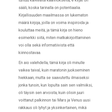
tuntuu karkealta käännökseltä, e kirjat​ on
sääli, koska tarinalla on potentiaalia.
Kirjallisuuden maailmassa on lukematon
määrä kirjoja, joilla on voima inspiroida ja
kouluttaa meitä, ja tämä kirja on hieno
esimerkki siitä, miten matkakirjoittaminen
voi olla sekä informatiivista että
kiinnostavaa.
En aio valehdella, tämä kirja oli minulle
vaikea taival, kuin maratonin juokseminen
hiekkaan, mutta se saavutettu ilmaiseksi
jonka tunsin, kun lopulta sain sen valmiiksi,
oli täysin sen arvoista, kuin olisin juuri
voittanut palkinnon tai Mars ja Venus uusi
rakkaus oli lyhyt ja yksinkertainen, mikä