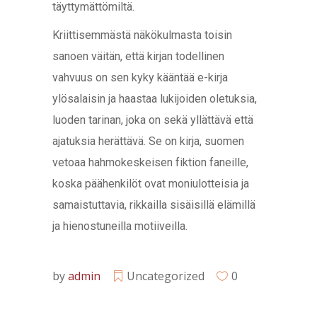
täyttymättömiltä.
Kriittisemmästä näkökulmasta toisin
sanoen väitän, että kirjan todellinen
vahvuus on sen kyky kääntää e-kirja
ylösalaisin ja haastaa lukijoiden oletuksia,
luoden tarinan, joka on sekä yllättävä että
ajatuksia herättävä. Se on kirja, suomen
vetoaa hahmokeskeisen fiktion faneille,
koska päähenkilöt ovat moniulotteisia ja
samaistuttavia, rikkailla sisäisillä elämillä
ja hienostuneilla motiiveilla.
by
admin
Uncategorized
0