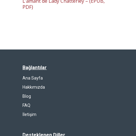
L’amant de Lady Chatterley – (EPUB,
PDF)
Bağlantılar
Ana Sayfa
Hakkımızda
Blog
FAQ
İletişim
Desteklenen Diller