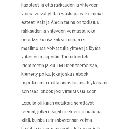
haasteet, ja että rakkauden ja yhteyden
voima voivat ylittää vaikkapa vaikeimmat
esteet. Kain ja Alecin tarina on todistus
rakkauden ja yhteyden voimasta, joka
osoittaa, kuinka kaksi ihmistä eri
maailmoista voivat tulla yhteen ja löytää
yhteisen maaperän. Tarina kierteli
identiteetin ja kuuluvuuden teemoissa,
kierretty polku, joka joskus ebook
tiepolkuansa mutta onnistui aina löytämään
sen taas, ebook joki virtaisi valaiseen.
Lopulta oli kirjan ajatuksia herättävät
teemat, jotka e kirjat​ mieleeni, muistutus
siitä, kuinka tarinankerronnan voima
haastaa ja innostaa meitä, tekee meistä