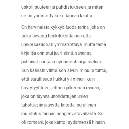
uskollisuuteen ja puhdistukseen, ja miten
ne on yhdistetty koko tarinan kautta.
On harvinaista kykkyä luoda tarina, joka on
sekä syvästi henkilökohtainen että
universaalisesti ymmärrettävä, mutta tämä
kirjailija onnistui juuri siinä, sanansa
puhuivat suoraan sydämestäni ja sieluni.
Kun käänsin viimeisen sivun, minulle tuntui,
että surullisuus hukkui yli minun, kuin
höyrytyyhteen, jättäen jälkeensä rannan,
joka on täynnä unohdettujen unien
tuhotuksiin jäänyttä laitetta, surullinen
muistutus tarinan hengenvetovallasta. Se
oli romaani, joka kantoi sydämensä hihaan,