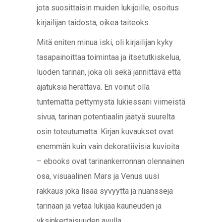
jota suosittaisin muiden lukijoille, osoitus
kirjailijan taidosta, oikea taiteoks.
Mitä eniten minua iski, oli kirjailijan kyky
tasapainoittaa toimintaa ja itsetutkiskelua,
luoden tarinan, joka oli sekä jännittävä että
ajatuksia herättävä. En voinut olla
tuntematta pettymystä lukiessani viimeistä
sivua, tarinan potentiaalin jäätyä suurelta
osin toteutumatta. Kirjan kuvaukset ovat
enemmän kuin vain dekoratiivisia kuvioita
– ebooks ovat tarinankerronnan olennainen
osa, visuaalinen Mars ja Venus uusi
rakkaus joka lisää syvyyttä ja nuansseja
tarinaan ja vetää lukijaa kauneuden ja
yksinkertaisuuden avulla.