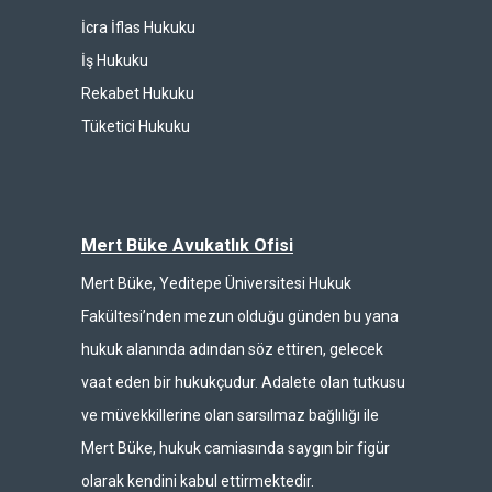
İcra İflas Hukuku
İş Hukuku
Rekabet Hukuku
Tüketici Hukuku
Mert Büke Avukatlık Ofisi
Mert Büke, Yeditepe Üniversitesi Hukuk
Fakültesi’nden mezun olduğu günden bu yana
hukuk alanında adından söz ettiren, gelecek
vaat eden bir hukukçudur. Adalete olan tutkusu
ve müvekkillerine olan sarsılmaz bağlılığı ile
Mert Büke, hukuk camiasında saygın bir figür
olarak kendini kabul ettirmektedir.