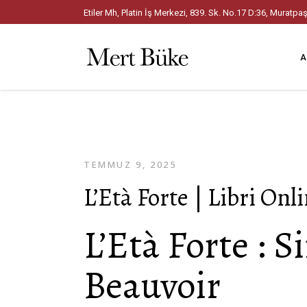
Etiler Mh, Platin İş Merkezi, 839. Sk. No.17 D:36, Mura
A
TEMMUZ 9, 2025
L’Età Forte | Libri Onl
L’Età Forte : 
Beauvoir