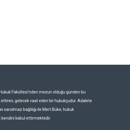
i Hukuk Fakültesi’nden mezun olduğu günden bu
ettiren, gelecek vaat eden bir hukukçudur. Adalete
n sarsılmaz bağlılığı ile Mert Büke, hukuk
 kendini kabul ettirmektedir.