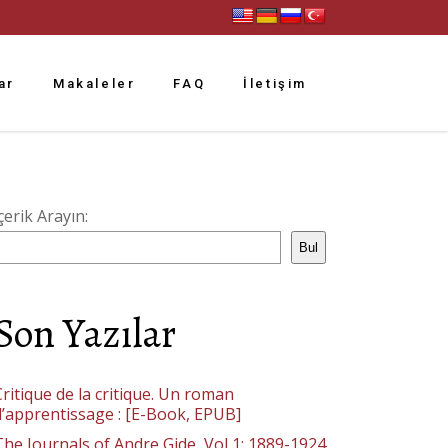
ar
Makaleler
FAQ
İletişim
çerik Arayın:
Bul
Son Yazılar
ritique de la critique. Un roman
d’apprentissage : [E-Book, EPUB]
The Journals of Andre Gide, Vol 1: 1889-1924