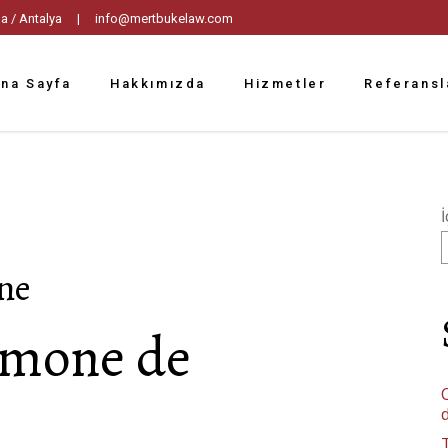
tpaşa / Antalya |
info@mertbukelaw.com
na Sayfa
Hakkımızda
Hizmetler
Referansl
İ
ine
Simone de
C