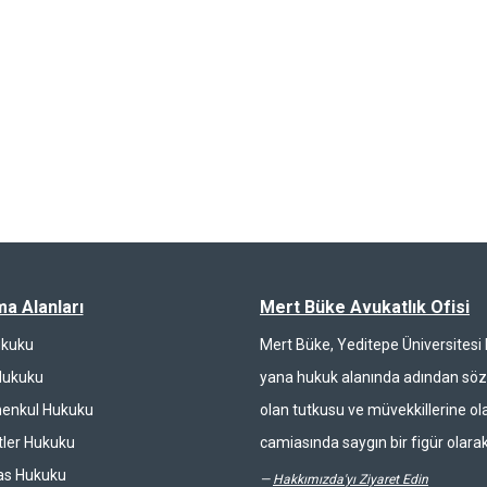
ma Alanları
Mert Büke Avukatlık Ofisi
ukuku
Mert Büke, Yeditepe Üniversites
Hukuku
yana hukuk alanında adından söz 
enkul Hukuku
olan tutkusu ve müvekkillerine ola
ler Hukuku
camiasında saygın bir figür olarak
las Hukuku
—
Hakkımızda'yı Ziyaret Edin