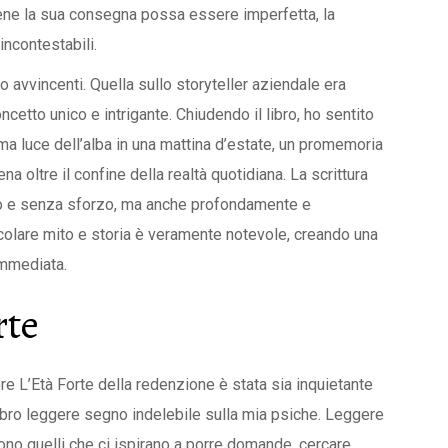
ene la sua consegna possa essere imperfetta, la
ncontestabili.
o avvincenti. Quella sullo storyteller aziendale era
cetto unico e intrigante. Chiudendo il libro, ho sentito
ma luce dell’alba in una mattina d’estate, un promemoria
oltre il confine della realtà quotidiana. La scrittura
do e senza sforzo, ma anche profondamente e
colare mito e storia è veramente notevole, creando una
immediata.
rte
re L’Età Forte della redenzione è stata sia inquietante
ro leggere segno indelebile sulla mia psiche. Leggere
 sono quelli che ci ispirano a porre domande, cercare