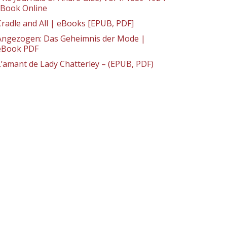
: Book Online
Cradle and All | eBooks [EPUB, PDF]
Angezogen: Das Geheimnis der Mode |
eBook PDF
L’amant de Lady Chatterley – (EPUB, PDF)