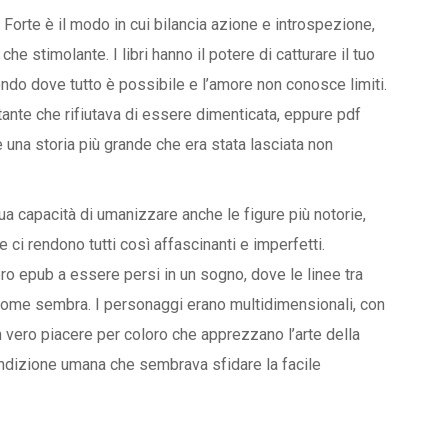
Forte è il modo in cui bilancia azione e introspezione,
e stimolante. I libri hanno il potere di catturare il tuo
ndo dove tutto è possibile e l’amore non conosce limiti.
tante che rifiutava di essere dimenticata, eppure pdf
 una storia più grande che era stata lasciata non
 sua capacità di umanizzare anche le figure più notorie,
 ci rendono tutti così affascinanti e imperfetti.
bro epub a essere persi in un sogno, dove le linee tra
è come sembra. I personaggi erano multidimensionali, con
 vero piacere per coloro che apprezzano l’arte della
ondizione umana che sembrava sfidare la facile