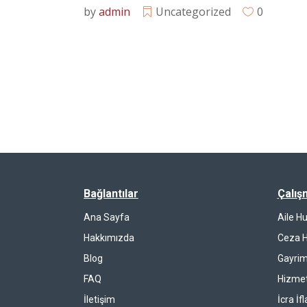
by
admin
Uncategorized
0
Bağlantılar
Çalış
Ana Sayfa
Aile H
Hakkımızda
Ceza 
Blog
Gayrim
FAQ
Hizmet
İletişim
İcra İf