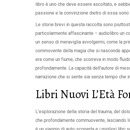
libro è uno che deve essere ascoltato, e sebb
passione e la convinzione dietro di essa sono i
Le storie brevi in questa raccolta sono piuttost
particolarmente affascinante – audiolibro un con
un senso di meraviglia avvolgermi, come la pri
commovente della magia che si nasconde appena 
era come un fiume, che scorreva in modo flui
profondamente. La capacità dell’autore di mes
narrazione che si sente sia senza tempo che 
Libri Nuovi L’Età Fo
L’esplorazione della storia del trauma, del dolo
che profondamente commuovente, lasciando lib
è un viaggio di auto-scoperta e i migliori libri