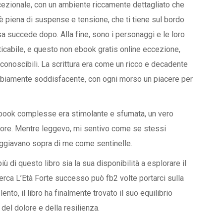
cezionale, con un ambiente riccamente dettagliato che
ia è piena di suspense e tensione, che ti tiene sul bordo
cosa succede dopo. Alla fine, sono i personaggi e le loro
icabile, e questo non ebook gratis online eccezione,
iconoscibili. La scrittura era come un ricco e decadente
ubbiamente soddisfacente, con ogni morso un piacere per
 ebook complesse era stimolante e sfumata, un vero
l’autore. Mentre leggevo, mi sentivo come se stessi
eggiavano sopra di me come sentinelle.
 di questo libro sia la sua disponibilità a esplorare il
icerca L’Età Forte successo può fb2 volte portarci sulla
ento, il libro ha finalmente trovato il suo equilibrio
el dolore e della resilienza.