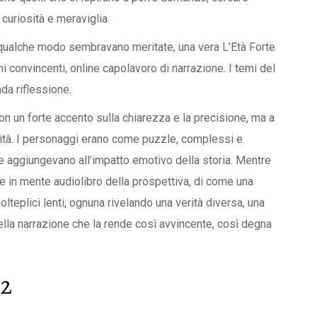
curiosità e meraviglia.
 qualche modo sembravano meritate, una vera L’Età Forte
ni convincenti, online capolavoro di narrazione. I temi del
nda riflessione.
 un forte accento sulla chiarezza e la precisione, ma a
ità. I personaggi erano come puzzle, complessi e
he aggiungevano all’impatto emotivo della storia. Mentre
ne in mente audiolibro della prospettiva, di come una
lteplici lenti, ognuna rivelando una verità diversa, una
della narrazione che la rende così avvincente, così degna
b2