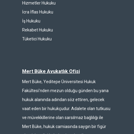
Hizmetler Hukuku
İcra İflas Hukuku
İş Hukuku
Rekabet Hukuku
Tüketici Hukuku
Mert Büke Avukatlık Ofisi
Mert Büke, Yeditepe Üniversitesi Hukuk
Fakültesi’nden mezun olduğu günden bu yana
hukuk alanında adından söz ettiren, gelecek
vaat eden bir hukukçudur. Adalete olan tutkusu
ve müvekkillerine olan sarsılmaz bağlılığı ile
Mert Büke, hukuk camiasında saygın bir figür