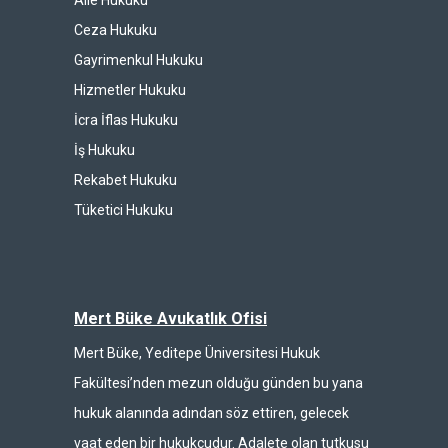
Aile Hukuku
Ceza Hukuku
Gayrimenkul Hukuku
Hizmetler Hukuku
İcra İflas Hukuku
İş Hukuku
Rekabet Hukuku
Tüketici Hukuku
Mert Büke Avukatlık Ofisi
Mert Büke, Yeditepe Üniversitesi Hukuk
Fakültesi’nden mezun olduğu günden bu yana
hukuk alanında adından söz ettiren, gelecek
vaat eden bir hukukçudur. Adalete olan tutkusu