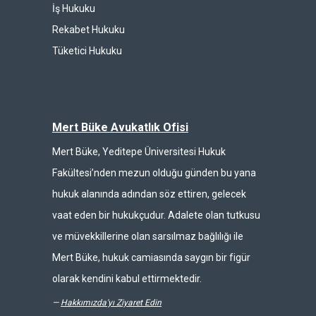
İş Hukuku
Rekabet Hukuku
Tüketici Hukuku
Mert Büke Avukatlık Ofisi
Mert Büke, Yeditepe Üniversitesi Hukuk
Fakültesi’nden mezun olduğu günden bu yana
hukuk alanında adından söz ettiren, gelecek
vaat eden bir hukukçudur. Adalete olan tutkusu
ve müvekkillerine olan sarsılmaz bağlılığı ile
Mert Büke, hukuk camiasında saygın bir figür
olarak kendini kabul ettirmektedir.
—
Hakkımızda'yı Ziyaret Edin