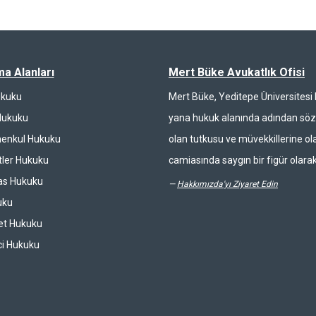
ma Alanları
Mert Büke Avukatlık Ofisi
ukuku
Mert Büke, Yeditepe Üniversites
Hukuku
yana hukuk alanında adından söz 
enkul Hukuku
olan tutkusu ve müvekkillerine ola
ler Hukuku
camiasında saygın bir figür olarak
las Hukuku
—
Hakkımızda'yı Ziyaret Edin
uku
et Hukuku
ci Hukuku