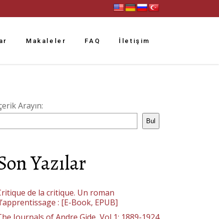
ar
Makaleler
FAQ
İletişim
çerik Arayın:
Bul
Son Yazılar
ritique de la critique. Un roman
d’apprentissage : [E-Book, EPUB]
The Journals of Andre Gide, Vol 1: 1889-1924