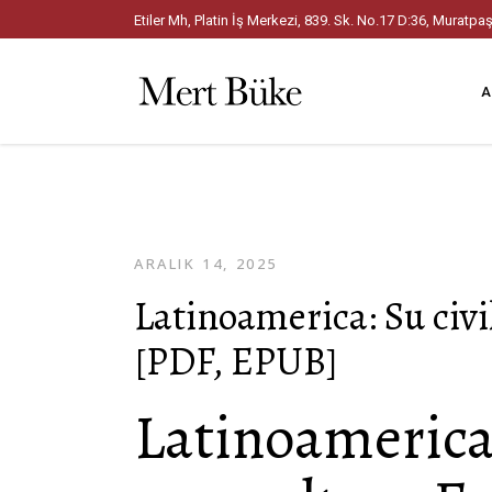
Etiler Mh, Platin İş Merkezi, 839. Sk. No.17 D:36, Mura
A
ARALIK 14, 2025
Latinoamerica: Su civi
[PDF, EPUB]
Latinoamerica: