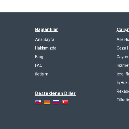
Bağlantılar
Çalış
Ana Sayfa
Aile H
Hakkımızda
Ceza 
Blog
Gayrim
FAQ
Hizmet
İletişim
İcra İf
İş Huk
Rekab
Desteklenen Diller
Tüketi