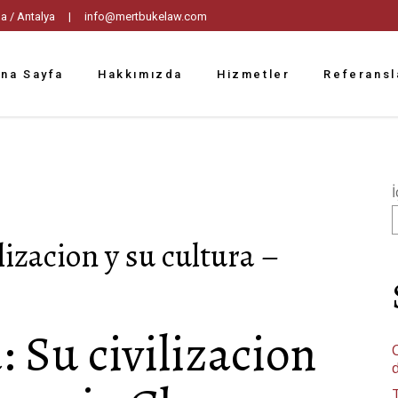
tpaşa / Antalya |
info@mertbukelaw.com
na Sayfa
Hakkımızda
Hizmetler
Referansl
İ
lizacion y su cultura –
 Su civilizacion
C