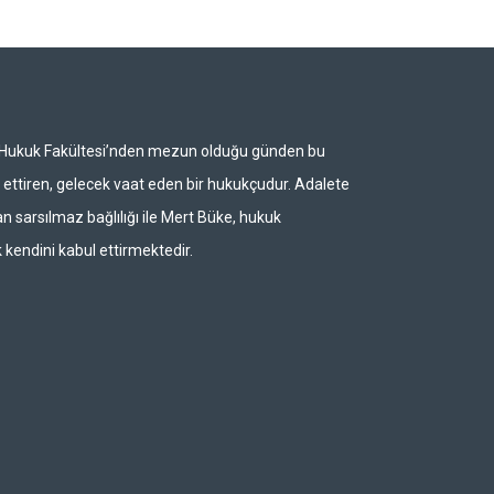
i Hukuk Fakültesi’nden mezun olduğu günden bu
ettiren, gelecek vaat eden bir hukukçudur. Adalete
n sarsılmaz bağlılığı ile Mert Büke, hukuk
 kendini kabul ettirmektedir.