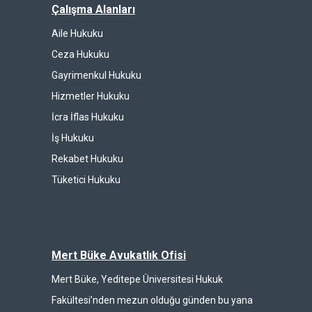
Çalışma Alanları
Aile Hukuku
Ceza Hukuku
Gayrimenkul Hukuku
Hizmetler Hukuku
İcra İflas Hukuku
İş Hukuku
Rekabet Hukuku
Tüketici Hukuku
Mert Büke Avukatlık Ofisi
Mert Büke, Yeditepe Üniversitesi Hukuk
Fakültesi’nden mezun olduğu günden bu yana