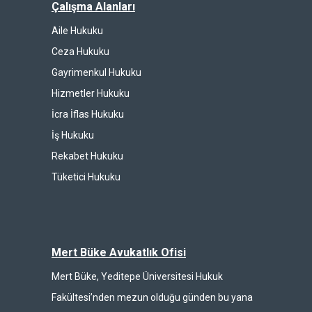
Çalışma Alanları
Aile Hukuku
Ceza Hukuku
Gayrimenkul Hukuku
Hizmetler Hukuku
İcra İflas Hukuku
İş Hukuku
Rekabet Hukuku
Tüketici Hukuku
Mert Büke Avukatlık Ofisi
Mert Büke, Yeditepe Üniversitesi Hukuk
Fakültesi’nden mezun olduğu günden bu yana