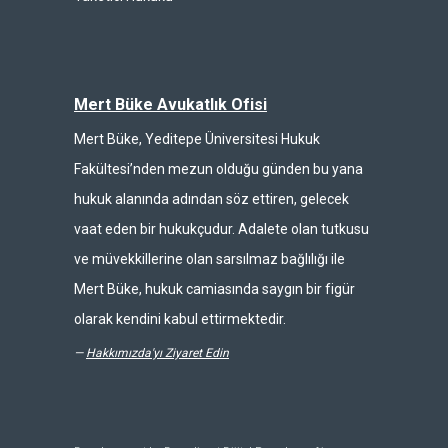
Mert Büke Avukatlık Ofisi
Mert Büke, Yeditepe Üniversitesi Hukuk
Fakültesi’nden mezun olduğu günden bu yana
hukuk alanında adından söz ettiren, gelecek
vaat eden bir hukukçudur. Adalete olan tutkusu
ve müvekkillerine olan sarsılmaz bağlılığı ile
Mert Büke, hukuk camiasında saygın bir figür
olarak kendini kabul ettirmektedir.
—
Hakkımızda'yı Ziyaret Edin