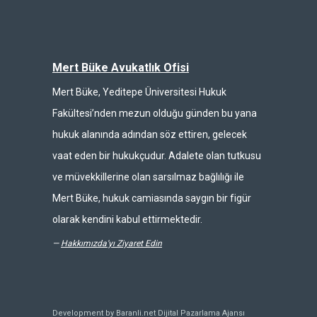
Mert Büke Avukatlık Ofisi
Mert Büke, Yeditepe Üniversitesi Hukuk
Fakültesi’nden mezun olduğu günden bu yana
hukuk alanında adından söz ettiren, gelecek
vaat eden bir hukukçudur. Adalete olan tutkusu
ve müvekkillerine olan sarsılmaz bağlılığı ile
Mert Büke, hukuk camiasında saygın bir figür
olarak kendini kabul ettirmektedir.
—
Hakkımızda'yı Ziyaret Edin
Development by Baranli.net
Dijital Pazarlama Ajansı