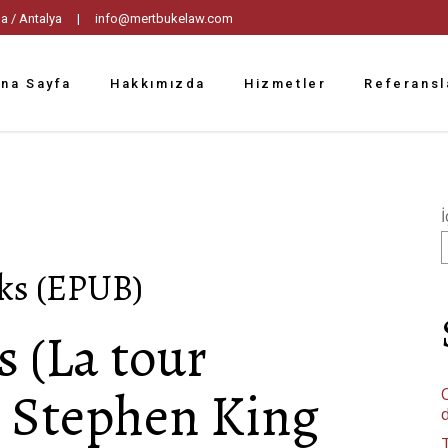
tpaşa / Antalya |
info@mertbukelaw.com
na Sayfa
Hakkımızda
Hizmetler
Referansl
İ
oks (EPUB)
s (La tour
, Stephen King
C