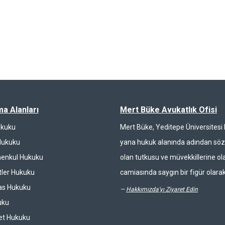
ma Alanları
Mert Büke Avukatlık Ofisi
ukuku
Mert Büke, Yeditepe Üniversites
Hukuku
yana hukuk alanında adından söz 
enkul Hukuku
olan tutkusu ve müvekkillerine ola
ler Hukuku
camiasında saygın bir figür olarak
las Hukuku
—
Hakkımızda'yı Ziyaret Edin
uku
et Hukuku