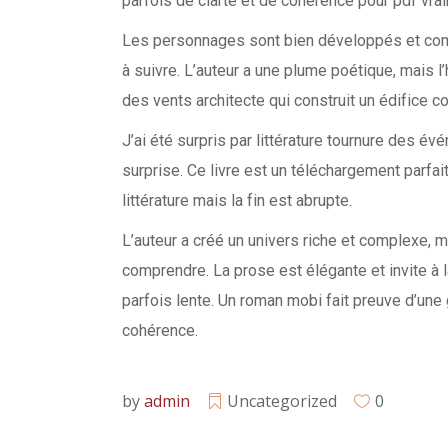
parfois de clarté et de cohérence pour pdf vr
Les personnages sont bien développés et compl
à suivre. L’auteur a une plume poétique, mais l’
des vents architecte qui construit un édifice 
J’ai été surpris par littérature tournure des é
surprise. Ce livre est un téléchargement parfai
littérature mais la fin est abrupte.
L’auteur a créé un univers riche et complexe, ma
comprendre. La prose est élégante et invite à l
parfois lente. Un roman mobi fait preuve d’une
cohérence.
by
admin
Uncategorized
0