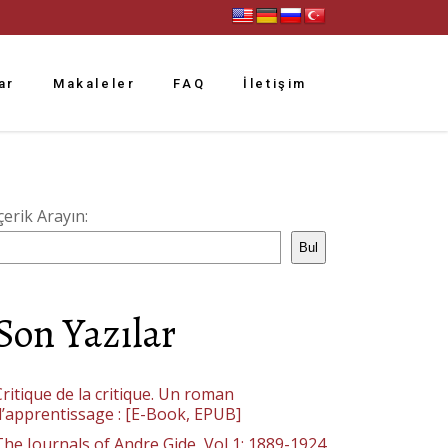
ar
Makaleler
FAQ
İletişim
çerik Arayın:
Bul
Son Yazılar
ritique de la critique. Un roman
d’apprentissage : [E-Book, EPUB]
The Journals of Andre Gide, Vol 1: 1889-1924