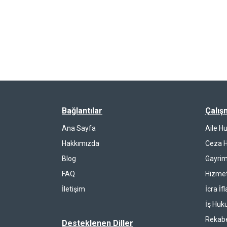
Bağlantılar
Çalış
Ana Sayfa
Aile H
Hakkımızda
Ceza 
Blog
Gayrim
FAQ
Hizmet
İletişim
İcra İf
İş Huk
Rekab
Desteklenen Diller