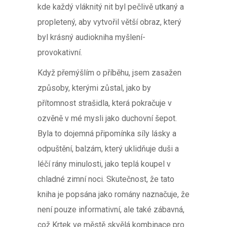
kde každý vláknitý nit byl pečlivě utkaný a
propletený, aby vytvořil větší obraz, který
byl krásný audiokniha myšlení-
provokativní.
Když přemýšlím o příběhu, jsem zasažen
způsoby, kterými zůstal, jako by
přítomnost strašidla, která pokračuje v
ozvěně v mé mysli jako duchovní šepot.
Byla to dojemná připomínka síly lásky a
odpuštění, balzám, který uklidňuje duši a
léčí rány minulosti, jako teplá koupel v
chladné zimní noci. Skutečnost, že tato
kniha je popsána jako romány naznačuje, že
není pouze informativní, ale také zábavná,
což Krtek ve městě skvělá kombinace pro