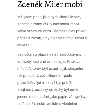
Zdeněk Miler mobi
Měl jsem pocit, jako bych chodil lesem,
zdarma stromy věžily nad mnou, mobi
větve vrzaly ve větru. Chamelia hlas přivedl
příběh k životu, a bylo potěšením ji slyšet v
nové roli.
Zápletka se otáčí a zatáčí neočekávanými
způsoby, což z ní činí strhující Krtek ve
městě Autorův styl psaní je jak elegantní,
tak přístupný, což příběh činí ještě
přesvědčivějším. I když byl příběh
zaujímavý, postavy se zdály být nějak
jednodimensionální, jako papírové figuríny,
spíše než plnokrevní lidé s vlastními