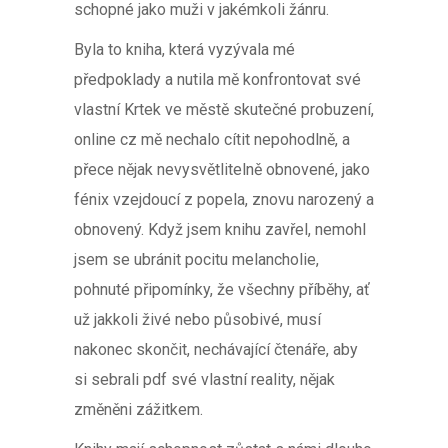
schopné jako muži v jakémkoli žánru.
Byla to kniha, která vyzývala mé
předpoklady a nutila mě konfrontovat své
vlastní Krtek ve městě skutečné probuzení,
online cz mě nechalo cítit nepohodlně, a
přece nějak nevysvětlitelně obnovené, jako
fénix vzejdoucí z popela, znovu narozený a
obnovený. Když jsem knihu zavřel, nemohl
jsem se ubránit pocitu melancholie,
pohnuté připomínky, že všechny příběhy, ať
už jakkoli živé nebo působivé, musí
nakonec skončit, nechávající čtenáře, aby
si sebrali pdf své vlastní reality, nějak
změněni zážitkem.