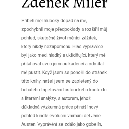
Zdeněk Miler
Příběh měl hluboký dopad na mě,
zpochybnil moje předpoklady a rozšířil můj
pohled, skutečně život měnící zážitek,
který nikdy nezapomenu. Hlas vypravěče
byl jako med, hladký a uklidňující, který mě
přitahoval svou jemnou kadencí a odmítal
mě pustit. Když jsem se ponořil do stránek
této knihy, našel jsem se zapletený do
bohatého tapetování historického kontextu
a literární analýzy, s autorem, jehož
důkladná výzkumná práce přináší nový
pohled kindle evoluční vnímání děl Jane
Austen. Vyprávění se zdálo jako gobelín,