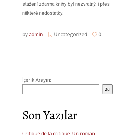
stažení zdarma​ knihy byl nezvratný, i přes
některé nedostatky.
by
admin
Uncategorized
0
İçerik Arayın:
Bul
Son Yazılar
Critique de la critique. Un roman