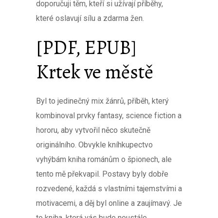
doporučuji těm, kteří si užívají příběhy,
které oslavují sílu a zdarma žen.
[PDF, EPUB]
Krtek ve městě
Byl to jedinečný mix žánrů, příběh, který
kombinoval prvky fantasy, science fiction a
hororu, aby vytvořil něco skutečně
originálního. Obvykle kníhkupectvo
vyhýbám kniha románům o špionech, ale
tento mě překvapil. Postavy byly dobře
rozvedené, každá s vlastními tajemstvími a
motivacemi, a děj byl online a zaujímavý. Je
to kniha, která vás bude neustále