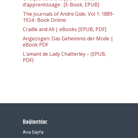
d’apprentissage : [E-Book, EPUB]
The Journals of Andre Gide, Vol 1: 1889-
1924 : Book Online
Cradle and All | eBooks [EPUB, PDF]
Angezogen: Das Geheimnis der Mode |
eBook PDF
L’amant de Lady Chatterley – (EPUB,
PDF)
Bağlantılar
Ana Sayfa