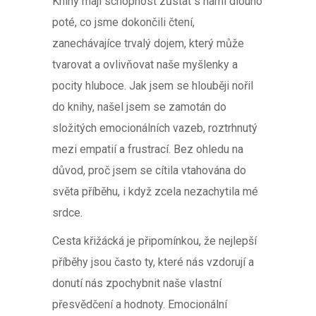
Knihy mají schopnost zůstat s námi dlouho
poté, co jsme dokončili čtení,
zanechávajíce trvalý dojem, který může
tvarovat a ovlivňovat naše myšlenky a
pocity hluboce. Jak jsem se hlouběji nořil
do knihy, našel jsem se zamotán do
složitých emocionálních vazeb, roztrhnutý
mezi empatií a frustrací. Bez ohledu na
důvod, proč jsem se cítila vtahována do
světa příběhu, i když zcela nezachytila mé
srdce.
Cesta křižácká je připomínkou, že nejlepší
příběhy jsou často ty, které nás vzdorují a
donutí nás zpochybnit naše vlastní
přesvědčení a hodnoty. Emocionální