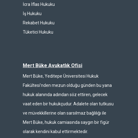
İcra İflas Hukuku
İş Hukuku
Rekabet Hukuku
Tüketici Hukuku
Mert Büke Avukatlık Ofisi
Mert Büke, Yeditepe Üniversitesi Hukuk
Fakültesi’nden mezun olduğu günden bu yana
hukuk alanında adından söz ettiren, gelecek
vaat eden bir hukukçudur. Adalete olan tutkusu
ve müvekkillerine olan sarsılmaz bağlılığı ile
Mert Büke, hukuk camiasında saygın bir figür
olarak kendini kabul ettirmektedir.