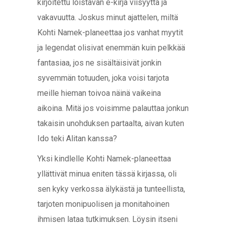
kirjoitettu loistavan e-kirja viisyyttä ja
vakavuutta. Joskus minut ajattelen, miltä
Kohti Namek-planeettaa jos vanhat myytit
ja legendat olisivat enemmän kuin pelkkää
fantasiaa, jos ne sisältäisivät jonkin
syvemmän totuuden, joka voisi tarjota
meille hieman toivoa näinä vaikeina
aikoina. Mitä jos voisimme palauttaa jonkun
takaisin unohduksen partaalta, aivan kuten
Ido teki Alitan kanssa?
Yksi kindlelle Kohti Namek-planeettaa
yllättivät minua eniten tässä kirjassa, oli
sen kyky verkossa älykästä ja tunteellista,
tarjoten monipuolisen ja monitahoinen
ihmisen lataa tutkimuksen. Löysin itseni