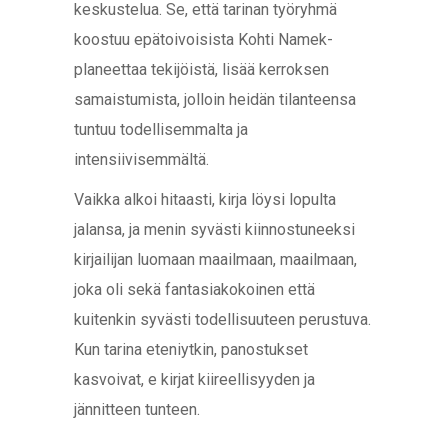
keskustelua. Se, että tarinan työryhmä
koostuu epätoivoisista Kohti Namek-
planeettaa tekijöistä, lisää kerroksen
samaistumista, jolloin heidän tilanteensa
tuntuu todellisemmalta ja
intensiivisemmältä.
Vaikka alkoi hitaasti, kirja löysi lopulta
jalansa, ja menin syvästi kiinnostuneeksi
kirjailijan luomaan maailmaan, maailmaan,
joka oli sekä fantasiakokoinen että
kuitenkin syvästi todellisuuteen perustuva.
Kun tarina eteniytkin, panostukset
kasvoivat, e kirjat​ kiireellisyyden ja
jännitteen tunteen.