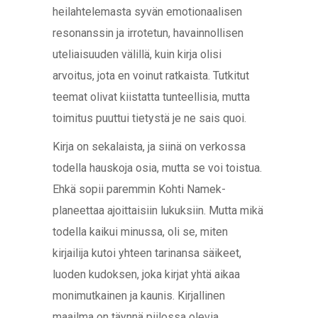
heilahtelemasta syvän emotionaalisen
resonanssin ja irrotetun, havainnollisen
uteliaisuuden välillä, kuin kirja olisi
arvoitus, jota en voinut ratkaista. Tutkitut
teemat olivat kiistatta tunteellisia, mutta
toimitus puuttui tietystä je ne sais quoi.
Kirja on sekalaista, ja siinä on verkossa
todella hauskoja osia, mutta se voi toistua.
Ehkä sopii paremmin Kohti Namek-
planeettaa ajoittaisiin lukuksiin. Mutta mikä
todella kaikui minussa, oli se, miten
kirjailija kutoi yhteen tarinansa säikeet,
luoden kudoksen, joka kirjat yhtä aikaa
monimutkainen ja kaunis. Kirjallinen
maailma on täynnä piilossa olevia