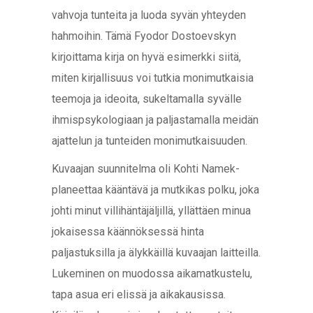
vahvoja tunteita ja luoda syvän yhteyden
hahmoihin. Tämä Fyodor Dostoevskyn
kirjoittama kirja on hyvä esimerkki siitä,
miten kirjallisuus voi tutkia monimutkaisia
teemoja ja ideoita, sukeltamalla syvälle
ihmispsykologiaan ja paljastamalla meidän
ajattelun ja tunteiden monimutkaisuuden.
Kuvaajan suunnitelma oli Kohti Namek-
planeettaa kääntävä ja mutkikas polku, joka
johti minut villihäntäjäljillä, yllättäen minua
jokaisessa käännöksessä hinta
paljastuksilla ja älykkäillä kuvaajan laitteilla.
Lukeminen on muodossa aikamatkustelu,
tapa asua eri elissä ja aikakausissa.