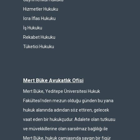
Hizmetler Hukuku
İcra İflas Hukuku
İş Hukuku
Rekabet Hukuku
Tüketici Hukuku
Mert Büke Avukatlık Ofisi
Mert Büke, Yeditepe Üniversitesi Hukuk
Fakültesi’nden mezun olduğu günden bu yana
hukuk alanında adından söz ettiren, gelecek
vaat eden bir hukukçudur. Adalete olan tutkusu
ve müvekkillerine olan sarsılmaz bağlılığı ile
Mert Büke, hukuk camiasında saygın bir figür