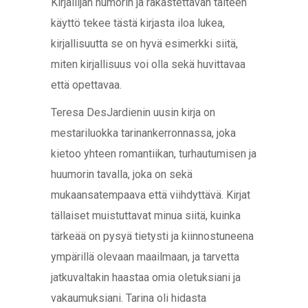
Kirjailijan humorin ja rakastettavan taiteen
käyttö tekee tästä kirjasta iloa lukea,
kirjallisuutta se on hyvä esimerkki siitä,
miten kirjallisuus voi olla sekä huvittavaa
että opettavaa.
Teresa DesJardienin uusin kirja on
mestariluokka tarinankerronnassa, joka
kietoo yhteen romantiikan, turhautumisen ja
huumorin tavalla, joka on sekä
mukaansatempaava että viihdyttävä. Kirjat
tällaiset muistuttavat minua siitä, kuinka
tärkeää on pysyä tietysti ja kiinnostuneena
ympärillä olevaan maailmaan, ja tarvetta
jatkuvaltakin haastaa omia oletuksiani ja
vakaumuksiani. Tarina oli hidasta