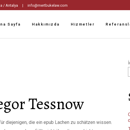
tpaşa / Antalya |
info@mertbukelaw.com
na Sayfa
Hakkımızda
Hizmetler
Referansl
İ
regor Tessnow
C
für diejenigen, die ein epub Lachen zu schätzen wissen.