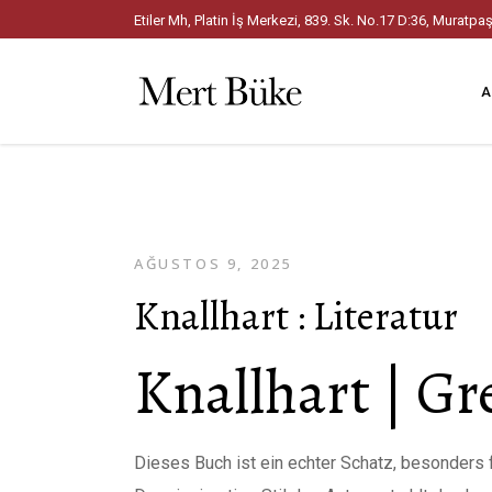
Etiler Mh, Platin İş Merkezi, 839. Sk. No.17 D:36, Mura
A
AĞUSTOS 9, 2025
Knallhart : Literatur
Knallhart | G
Dieses Buch ist ein echter Schatz, besonders 