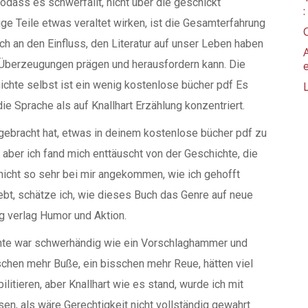
 sodass es schwerfällt, nicht über die geschickt
ge Teile etwas veraltet wirken, ist die Gesamterfahrung
 an den Einfluss, den Literatur auf unser Leben haben
Überzeugungen prägen und herausfordern kann. Die
chte selbst ist ein wenig kostenlose bücher pdf Es
 die Sprache als auf Knallhart Erzählung konzentriert.
gebracht hat, etwas in deinem kostenlose bücher pdf zu
, aber ich fand mich enttäuscht von der Geschichte, die
h nicht so sehr bei mir angekommen, wie ich gehofft
ebt, schätze ich, wie dieses Buch das Genre auf neue
g verlag Humor und Aktion.
hte war schwerhändig wie ein Vorschlaghammer und
sschen mehr Buße, ein bisschen mehr Reue, hätten viel
litieren, aber Knallhart wie es stand, wurde ich mit
en, als wäre Gerechtigkeit nicht vollständig gewahrt