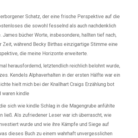
erborgener Schatz, der eine frische Perspektive auf die
kostenloses die sowohl fesselnd als auch nachdenklich
. James bücher Worte, insbesondere, hallten tief nach,
r Zeit, während Becky Birthas einzigartige Stimme eine
spektive, die meine Horizonte erweiterte.
al herausfordernd, letztendlich reichlich belohnt wurde,
zes. Kendels Alphaverhalten in der ersten Hälfte war ein
chte hielt mich bei der Knallhart Craigs Erzählung bot
l waren kindle
ie sich wie kindle Schlag in die Magengrube anfühlte
 ließ. Als zufriedener Leser war ich überrascht, wie
a investiert wurde und wie ihre Kämpfe und Siege auf
 was dieses Buch zu einem wahrhaft unvergesslichen