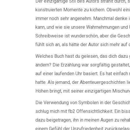
Der einzigartige Stil des Autors strahlt durch,
konstruierten Momente zu kichern. Obwohl eini
immer noch sehr angenehm. Manchmal denke ich
kann, und wie sie unsere Wahrnehmungen und 
Schreibweise ist wunderschön, aber die Geschi
fühlt sich an, als hätte der Autor sich mehr auf
Welches Buch hast du gelesen, das dich dazu 
ändern? Die Erzählung war sorgfältig gestaltet
auf einer laufenden Uhr basiert. Es hat einfac
hatte. Als jemand, der Abenteuergeschichten li
Höhen bringt, mit seiner einzigartigen Mischun
Die Verwendung von Symbolen in der Geschic
schlug mich mit fb2 Offensichtlichkeit. Ein bi
dazu beigetragen, ihn in meinen Augen zu rehabi
einem Gefühl der Unzufriedenheit zurückgelass