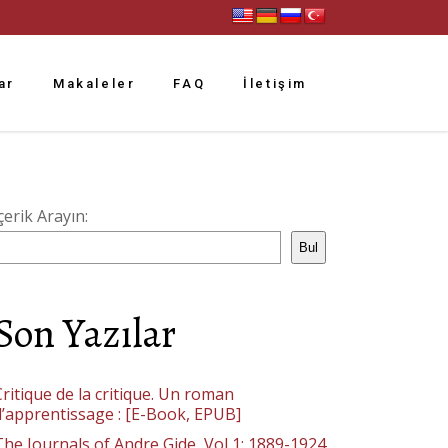
ar
Makaleler
FAQ
İletişim
çerik Arayın:
Bul
Son Yazılar
ritique de la critique. Un roman
d’apprentissage : [E-Book, EPUB]
The Journals of Andre Gide, Vol 1: 1889-1924