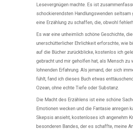
Lesevergnügen machte. Es ist zusammenfassun
schockierendsten Handlungswenden seltsam gla
eine Erzählung zu schaffen, die, obwohl fehlerh
Es war eine unheimlich schöne Geschichte, die
unerschütterlicher Ehrlichkeit erforschte, wie 
auf die Bücher zurückblicke, kostenlos ich gel
gebracht und mir geholfen hat, als Mensch zu
lohnenden Erfahrung. Als jemand, der sich imm
fühlt, fand ich dieses Buch etwas enttäuschend 
Ozean, ohne echte Tiefe oder Substanz.
Die Macht des Erzählens ist eine schöne Sache
Emotionen wecken und die Fantasie anregen ka
Skepsis ansieht, kostenloses ich angenehm Kna
besonderen Bandes, der es schaffte, meine An