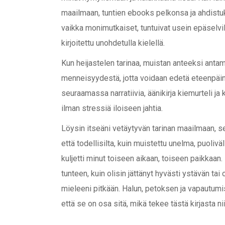
maailmaan, tuntien ebooks pelkonsa ja ahdistuk
vaikka monimutkaiset, tuntuivat usein epäselviltä,
kirjoitettu unohdetulla kielellä.
Kun heijastelen tarinaa, muistan anteeksi anta
menneisyydestä, jotta voidaan edetä eteenpäin. 
seuraamassa narratiivia, äänikirja kiemurteli ja
ilman stressiä iloiseen jahtia.
Löysin itseäni vetäytyvän tarinan maailmaan, se
että todellisilta, kuin muistettu unelma, puolivä
kuljetti minut toiseen aikaan, toiseen paikkaan
tunteen, kuin olisin jättänyt hyvästi ystävän tai 
mieleeni pitkään. Halun, petoksen ja vapautumise
että se on osa sitä, mikä tekee tästä kirjasta ni