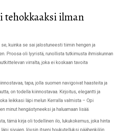
pi tehokkaaksi ilman
se, kuinka se sai jalostuneesti tiimin hengen ja
en. Proosa oli lyyristä, runollista tutkimusta ihmiskunnan
utkittelevan virralta, joka ei koskaan tavoita
innostavaa, tapa, jolla suomen navigoivat haasteita ja
tta, on todella kiinnostavaa. Kirjoitus, elegantti ja
 joka leikkasi läpi melun Kerralla valmista – Opi
täen minut hengästyneeksi ja haluamaan lisää.
a, tämä kirja oli todellinen ilo, lukukokemus, joka hinta
läpi sivujen, löysin itseni houkutelluksi päähenkilön