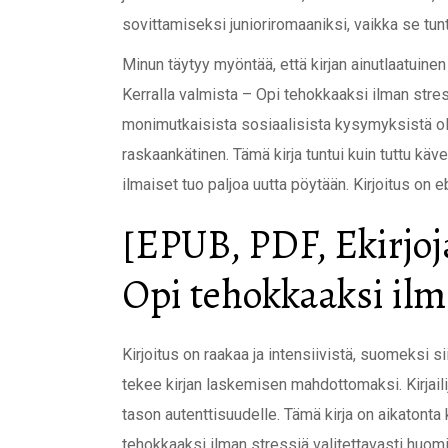
sovittamiseksi junioriromaaniksi, vaikka se tunt
Minun täytyy myöntää, että kirjan ainutlaatuine
Kerralla valmista – Opi tehokkaaksi ilman stres
monimutkaisista sosiaalisista kysymyksistä oli 
raskaankätinen. Tämä kirja tuntui kuin tuttu kävel
ilmaiset tuo paljoa uutta pöytään. Kirjoitus on 
[EPUB, PDF, Ekirjoja
Opi tehokkaaksi ilm
Kirjoitus on raakaa ja intensiivistä, suomeksi si
tekee kirjan laskemisen mahdottomaksi. Kirjaili
tason autenttisuudelle. Tämä kirja on aikatonta
tehokkaaksi ilman stressiä valitettavasti huom