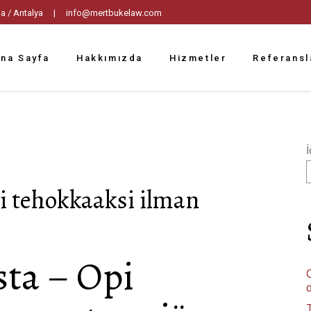
tpaşa / Antalya |
info@mertbukelaw.com
na Sayfa
Hakkımızda
Hizmetler
Referansl
İ
pi tehokkaaksi ilman
sta – Opi
C