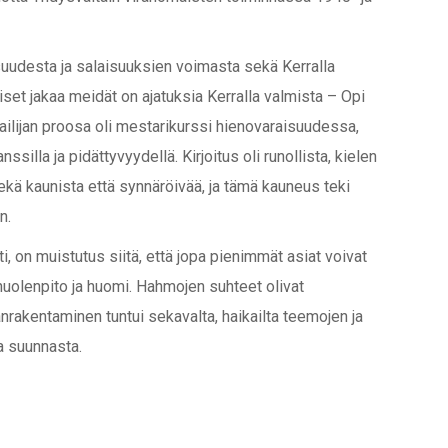
uudesta ja salaisuuksien voimasta sekä Kerralla
set jakaa meidät on ajatuksia Kerralla valmista – Opi
jailijan proosa oli mestarikurssi hienovaraisuudessa,
ssilla ja pidättyvyydellä. Kirjoitus oli runollista, kielen
sekä kaunista että synnäröivää, ja tämä kauneus teki
n.
i, on muistutus siitä, että jopa pienimmät asiat voivat
 huolenpito ja huomi. Hahmojen suhteet olivat
nrakentaminen tuntui sekavalta, haikailta teemojen ja
ja suunnasta.