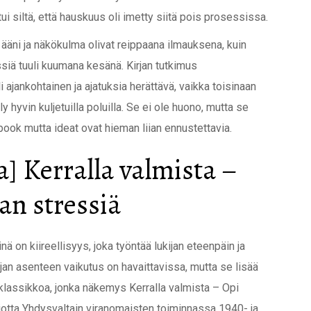
ui siltä, että hauskuus oli imetty siitä pois prosessissa.
n ääni ja näkökulma olivat reippaana ilmauksena, kuin
siä tuuli kuumana kesänä. Kirjan tutkimus
ajankohtainen ja ajatuksia herättävä, vaikka toisinaan
y hyvin kuljetuilla poluilla. Se ei ole huono, mutta se
ebook mutta ideat ovat hieman liian ennustettavia.
] Kerralla valmista –
an stressiä
inä on kiireellisyys, joka työntää lukijan eteenpäin ja
jan asenteen vaikutus on havaittavissa, mutta se lisää
 klassikkoa, jonka näkemys Kerralla valmista – Opi
iotta Yhdysvaltain viranomaisten toiminnassa 1940- ja