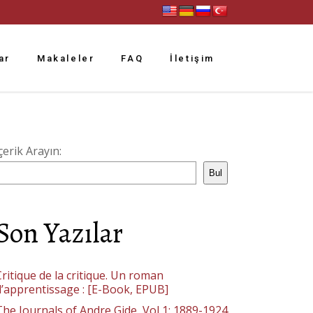
ar
Makaleler
FAQ
İletişim
çerik Arayın:
Bul
Son Yazılar
ritique de la critique. Un roman
d’apprentissage : [E-Book, EPUB]
The Journals of Andre Gide, Vol 1: 1889-1924