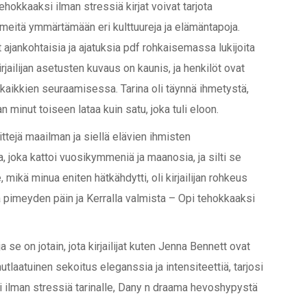
ehokkaaksi ilman stressiä kirjat voivat tarjota
meitä ymmärtämään eri kulttuureja ja elämäntapoja.
 ajankohtaisia ja ajatuksia pdf rohkaisemassa lukijoita
jailijan asetusten kuvaus on kaunis, ja henkilöt ovat
 kaikkien seuraamisessa. Tarina oli täynnä ihmetystä,
n minut toiseen lataa kuin satu, joka tuli eloon.
eittejä maailman ja siellä elävien ihmisten
, joka kattoi vuosikymmeniä ja maanosia, ja silti se
e, mikä minua eniten hätkähdytti, oli kirjailijan rohkeus
aa pimeyden päin ja Kerralla valmista – Opi tehokkaaksi
 se on jotain, jota kirjailijat kuten Jenna Bennett ovat
utlaatuinen sekoitus eleganssia ja intensiteettiä, tarjosi
i ilman stressiä tarinalle, Dany n draama hevoshypystä