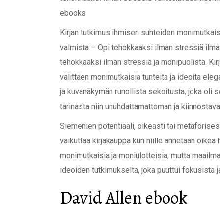
ebooks
Kirjan tutkimus ihmisen suhteiden monimutkais
valmista – Opi tehokkaaksi ilman stressiä ilmai
tehokkaaksi ilman stressiä ja monipuolista. Kir
välittäen monimutkaisia tunteita ja ideoita elegan
ja kuvanäkymän runollista sekoitusta, joka oli 
tarinasta niin unuhdattamattoman ja kiinnostava
Siemenien potentiaali, oikeasti tai metaforisest
vaikuttaa kirjakauppa kun niille annetaan oikea
monimutkaisia ja moniulotteisia, mutta maailma
ideoiden tutkimukselta, joka puuttui fokusista 
David Allen ebook